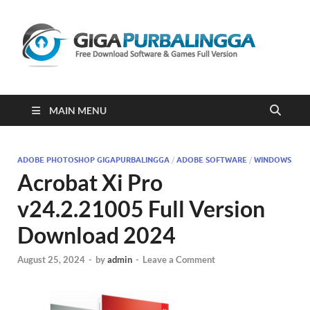
Gi
Downloa
Software
Gratis Fu
Version
2023
MAIN MENU
ADOBE PHOTOSHOP GIGAPURBALINGGA
/
ADOBE SOFTWARE
/
WINDOWS
Acrobat Xi Pro
v24.2.21005 Full Version
Download 2024
August 25, 2024
-
by
admin
-
Leave a Comment