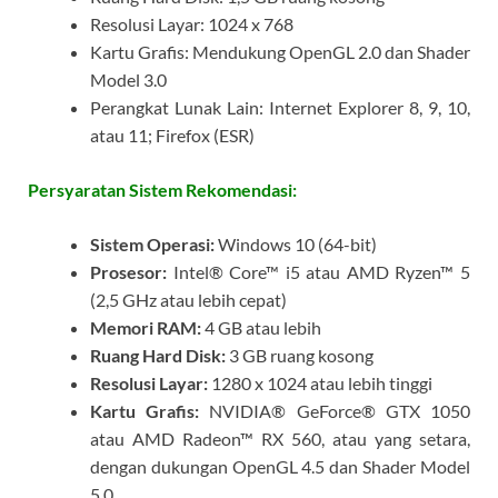
Resolusi Layar: 1024 x 768
Kartu Grafis: Mendukung OpenGL 2.0 dan Shader
Model 3.0
Perangkat Lunak Lain: Internet Explorer 8, 9, 10,
atau 11; Firefox (ESR)
Persyaratan Sistem Rekomendasi:
Sistem Operasi:
Windows 10 (64-bit)
Prosesor:
Intel® Core™ i5 atau AMD Ryzen™ 5
(2,5 GHz atau lebih cepat)
Memori RAM:
4 GB atau lebih
Ruang Hard Disk:
3 GB ruang kosong
Resolusi Layar:
1280 x 1024 atau lebih tinggi
Kartu Grafis:
NVIDIA® GeForce® GTX 1050
atau AMD Radeon™ RX 560, atau yang setara,
dengan dukungan OpenGL 4.5 dan Shader Model
5.0