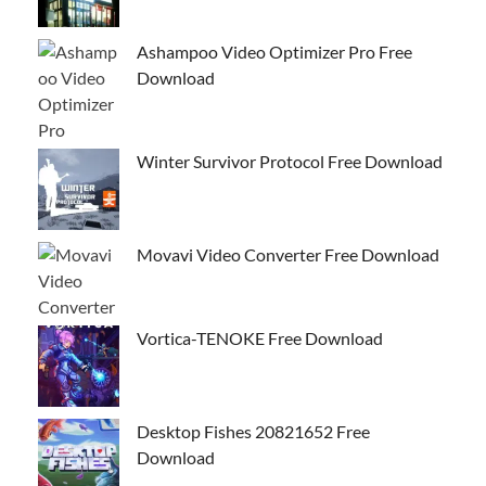
Ashampoo Video Optimizer Pro Free
Download
Winter Survivor Protocol Free Download
Movavi Video Converter Free Download
Vortica-TENOKE Free Download
Desktop Fishes 20821652 Free
Download