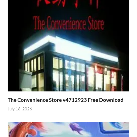
The Convenience Store v4712923 Free Download
July 16, 2026