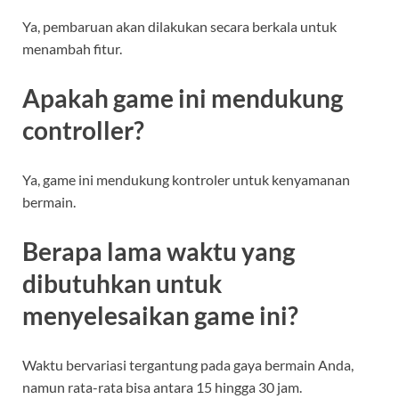
Ya, pembaruan akan dilakukan secara berkala untuk
menambah fitur.
Apakah game ini mendukung
controller?
Ya, game ini mendukung kontroler untuk kenyamanan
bermain.
Berapa lama waktu yang
dibutuhkan untuk
menyelesaikan game ini?
Waktu bervariasi tergantung pada gaya bermain Anda,
namun rata-rata bisa antara 15 hingga 30 jam.