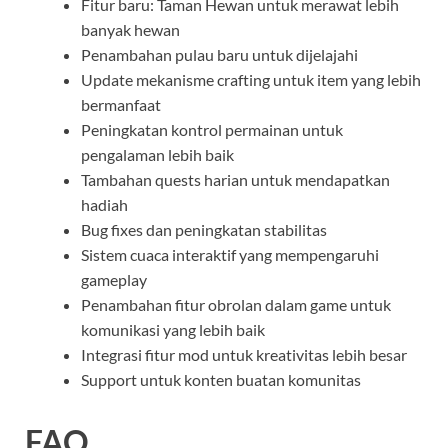
Fitur baru: Taman Hewan untuk merawat lebih
banyak hewan
Penambahan pulau baru untuk dijelajahi
Update mekanisme crafting untuk item yang lebih
bermanfaat
Peningkatan kontrol permainan untuk
pengalaman lebih baik
Tambahan quests harian untuk mendapatkan
hadiah
Bug fixes dan peningkatan stabilitas
Sistem cuaca interaktif yang mempengaruhi
gameplay
Penambahan fitur obrolan dalam game untuk
komunikasi yang lebih baik
Integrasi fitur mod untuk kreativitas lebih besar
Support untuk konten buatan komunitas
FAQ