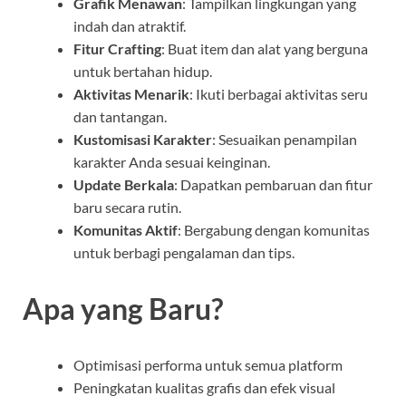
Grafik Menawan
: Tampilkan lingkungan yang
indah dan atraktif.
Fitur Crafting
: Buat item dan alat yang berguna
untuk bertahan hidup.
Aktivitas Menarik
: Ikuti berbagai aktivitas seru
dan tantangan.
Kustomisasi Karakter
: Sesuaikan penampilan
karakter Anda sesuai keinginan.
Update Berkala
: Dapatkan pembaruan dan fitur
baru secara rutin.
Komunitas Aktif
: Bergabung dengan komunitas
untuk berbagi pengalaman dan tips.
Apa yang Baru?
Optimisasi performa untuk semua platform
Peningkatan kualitas grafis dan efek visual