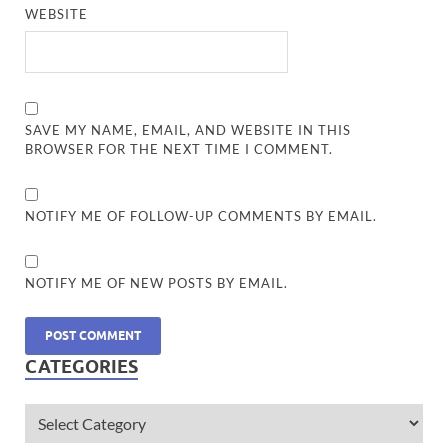
WEBSITE
SAVE MY NAME, EMAIL, AND WEBSITE IN THIS
BROWSER FOR THE NEXT TIME I COMMENT.
NOTIFY ME OF FOLLOW-UP COMMENTS BY EMAIL.
NOTIFY ME OF NEW POSTS BY EMAIL.
CATEGORIES