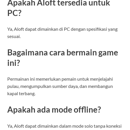
Apakah Aloft tersedia untuk
PC?
Ya, Aloft dapat dimainkan di PC dengan spesifikasi yang
sesuai.
Bagaimana cara bermain game
ini?
Permainan ini memerlukan pemain untuk menjelajahi
pulau, mengumpulkan sumber daya, dan membangun
kapal terbang.
Apakah ada mode offline?
Ya, Aloft dapat dimainkan dalam mode solo tanpa koneksi