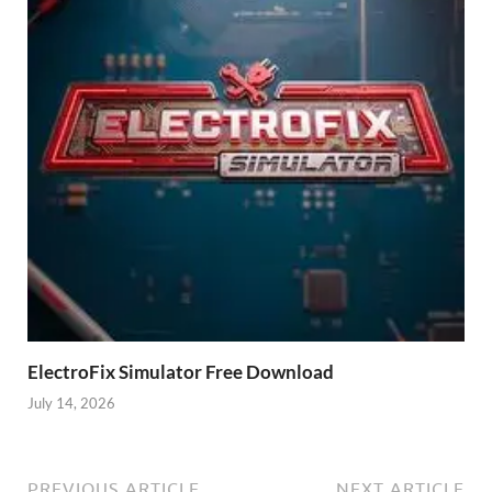
ElectroFix Simulator Free Download
July 14, 2026
PREVIOUS ARTICLE
NEXT ARTICLE