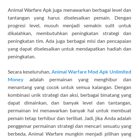
Animal Warfare Apk juga menawarkan berbagai level dan
tantangan yang harus diselesaikan pemain. Dengan
progresi level, musuh menjadi semakin sulit untuk
dikalahkan, membutuhkan peningkatan strategi dan
peningkatan tim. Ada juga berbagai misi dan pencapaian
yang dapat diselesaikan untuk mendapatkan hadiah dan
peningkatan.
Secara keseluruhan,
Animal Warfare Mod Apk Unlimited
Money
adalah permainan yang menghibur dan
menantang yang cocok untuk semua kalangan. Dengan
kombinasi unik strategi dan aksi, berbagai binatang yang
dapat dimainkan, dan banyak level dan tantangan,
permainan ini menawarkan banyak hal untuk membuat
pemain tetap terhibur dan terlibat. Jadi, jika Anda adalah
penggemar permainan strategi dan mencari sesuatu yang
berbeda, Animal Warfare mungkin menjadi pilihan yang