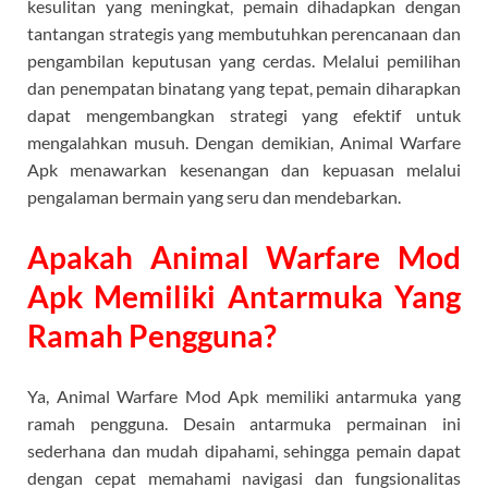
kesulitan yang meningkat, pemain dihadapkan dengan
tantangan strategis yang membutuhkan perencanaan dan
pengambilan keputusan yang cerdas. Melalui pemilihan
dan penempatan binatang yang tepat, pemain diharapkan
dapat mengembangkan strategi yang efektif untuk
mengalahkan musuh. Dengan demikian, Animal Warfare
Apk menawarkan kesenangan dan kepuasan melalui
pengalaman bermain yang seru dan mendebarkan.
Apakah Animal Warfare Mod
Apk Memiliki Antarmuka Yang
Ramah Pengguna?
Ya, Animal Warfare Mod Apk memiliki antarmuka yang
ramah pengguna. Desain antarmuka permainan ini
sederhana dan mudah dipahami, sehingga pemain dapat
dengan cepat memahami navigasi dan fungsionalitas