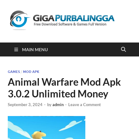
Gi
Downloa
Software
Gratis Fu
Version
2023
MAIN MENU
GAMES
/
MOD APK
Animal Warfare Mod Apk
3.0.2 Unlimited Money
September 3, 2024
-
by
admin
-
Leave a Comment