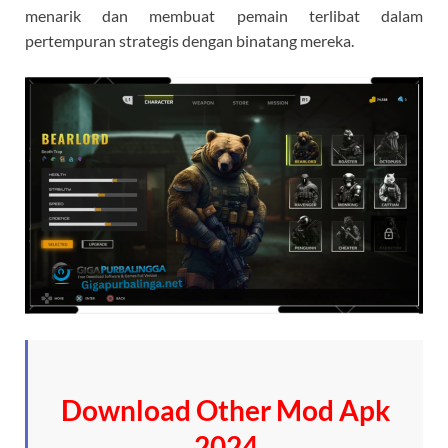
menarik dan membuat pemain terlibat dalam
pertempuran strategis dengan binatang mereka.
Download Other Mod Apk
2024