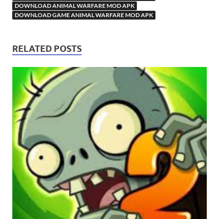
DOWNLOAD ANIMAL WARFARE MOD APK
DOWNLOAD GAME ANIMAL WARFARE MOD APK
RELATED POSTS