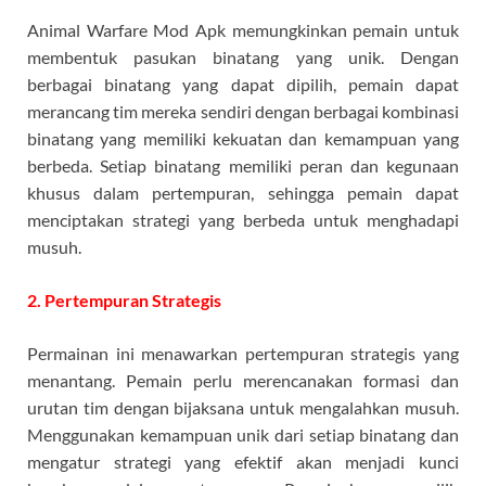
Animal Warfare Mod Apk memungkinkan pemain untuk
membentuk pasukan binatang yang unik. Dengan
berbagai binatang yang dapat dipilih, pemain dapat
merancang tim mereka sendiri dengan berbagai kombinasi
binatang yang memiliki kekuatan dan kemampuan yang
berbeda. Setiap binatang memiliki peran dan kegunaan
khusus dalam pertempuran, sehingga pemain dapat
menciptakan strategi yang berbeda untuk menghadapi
musuh.
2. Pertempuran Strategis
Permainan ini menawarkan pertempuran strategis yang
menantang. Pemain perlu merencanakan formasi dan
urutan tim dengan bijaksana untuk mengalahkan musuh.
Menggunakan kemampuan unik dari setiap binatang dan
mengatur strategi yang efektif akan menjadi kunci