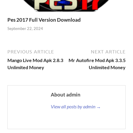
Pes 2017 Full Version Download
September 22, 2024
PREVIOUS ARTICLE
NEXT ARTICLE
Mango Live Mod Apk 2.8.3
Mr Autofire Mod Apk 3.3.5
Unlimited Money
Unlimited Money
About admin
View all posts by admin →