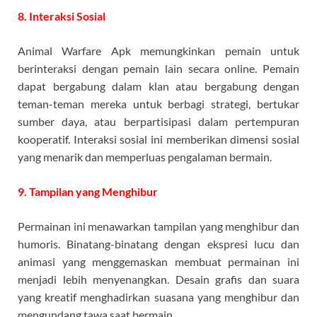
8. Interaksi Sosial
Animal Warfare Apk memungkinkan pemain untuk
berinteraksi dengan pemain lain secara online. Pemain
dapat bergabung dalam klan atau bergabung dengan
teman-teman mereka untuk berbagi strategi, bertukar
sumber daya, atau berpartisipasi dalam pertempuran
kooperatif. Interaksi sosial ini memberikan dimensi sosial
yang menarik dan memperluas pengalaman bermain.
9. Tampilan yang Menghibur
Permainan ini menawarkan tampilan yang menghibur dan
humoris. Binatang-binatang dengan ekspresi lucu dan
animasi yang menggemaskan membuat permainan ini
menjadi lebih menyenangkan. Desain grafis dan suara
yang kreatif menghadirkan suasana yang menghibur dan
mengundang tawa saat bermain.