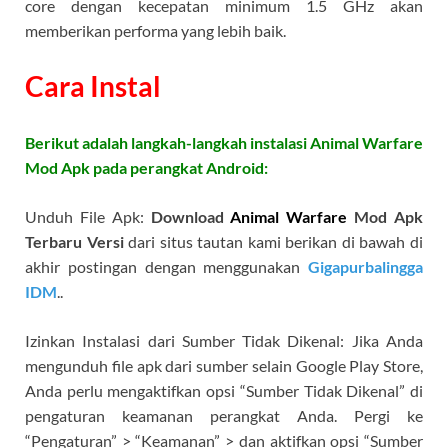
core dengan kecepatan minimum 1.5 GHz akan
memberikan performa yang lebih baik.
Cara Instal
Berikut adalah langkah-langkah instalasi Animal Warfare
Mod Apk pada perangkat Android:
Unduh File Apk:
Download
Animal Warfare
Mod Apk
Terbaru Versi
dari situs tautan kami berikan di bawah di
akhir postingan dengan menggunakan
Gigapurbalingga
IDM
..
Izinkan Instalasi dari Sumber Tidak Dikenal: Jika Anda
mengunduh file apk dari sumber selain Google Play Store,
Anda perlu mengaktifkan opsi “Sumber Tidak Dikenal” di
pengaturan keamanan perangkat Anda. Pergi ke
“Pengaturan” > “Keamanan” > dan aktifkan opsi “Sumber