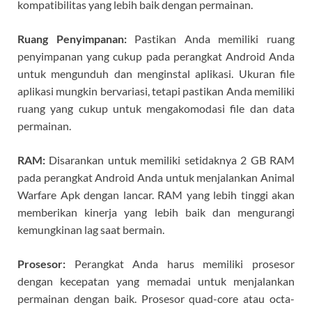
kompatibilitas yang lebih baik dengan permainan.
Ruang Penyimpanan:
Pastikan Anda memiliki ruang
penyimpanan yang cukup pada perangkat Android Anda
untuk mengunduh dan menginstal aplikasi. Ukuran file
aplikasi mungkin bervariasi, tetapi pastikan Anda memiliki
ruang yang cukup untuk mengakomodasi file dan data
permainan.
RAM:
Disarankan untuk memiliki setidaknya 2 GB RAM
pada perangkat Android Anda untuk menjalankan Animal
Warfare Apk dengan lancar. RAM yang lebih tinggi akan
memberikan kinerja yang lebih baik dan mengurangi
kemungkinan lag saat bermain.
Prosesor:
Perangkat Anda harus memiliki prosesor
dengan kecepatan yang memadai untuk menjalankan
permainan dengan baik. Prosesor quad-core atau octa-