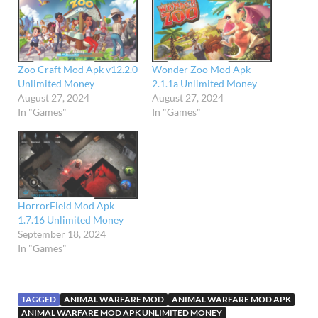
Zoo Craft Mod Apk v12.2.0
Wonder Zoo Mod Apk
Unlimited Money
2.1.1a Unlimited Money
August 27, 2024
August 27, 2024
In "Games"
In "Games"
HorrorField Mod Apk
1.7.16 Unlimited Money
September 18, 2024
In "Games"
TAGGED
ANIMAL WARFARE MOD
ANIMAL WARFARE MOD APK
ANIMAL WARFARE MOD APK UNLIMITED MONEY