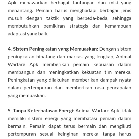
Apk menawarkan berbagai tantangan dan misi yang
menantang. Pemain harus menghadapi berbagai jenis
musuh dengan taktik yang berbeda-beda, sehingga
membutuhkan pemikiran strategis dan kemampuan
adaptasi yang baik.
4. Sistem Peningkatan yang Memuaskan:
Dengan sistem
peningkatan binatang dan markas yang lengkap, Animal
Warfare Apk memberikan pemain kepuasan dalam
membangun dan meningkatkan kekuatan tim mereka.
Peningkatan yang dilakukan memberikan dampak nyata
dalam pertempuran dan memberikan rasa pencapaian
yang memuaskan.
5. Tanpa Keterbatasan Energi:
Animal Warfare Apk tidak
memiliki sistem energi yang membatasi pemain dalam
bermain. Pemain dapat terus bermain dan mengikuti
pertempuran sesuai keinginan mereka tanpa harus