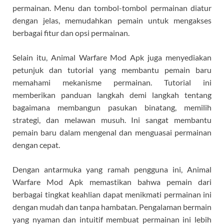
permainan. Menu dan tombol-tombol permainan diatur
dengan jelas, memudahkan pemain untuk mengakses
berbagai fitur dan opsi permainan.
Selain itu, Animal Warfare Mod Apk juga menyediakan
petunjuk dan tutorial yang membantu pemain baru
memahami mekanisme permainan. Tutorial ini
memberikan panduan langkah demi langkah tentang
bagaimana membangun pasukan binatang, memilih
strategi, dan melawan musuh. Ini sangat membantu
pemain baru dalam mengenal dan menguasai permainan
dengan cepat.
Dengan antarmuka yang ramah pengguna ini, Animal
Warfare Mod Apk memastikan bahwa pemain dari
berbagai tingkat keahlian dapat menikmati permainan ini
dengan mudah dan tanpa hambatan. Pengalaman bermain
yang nyaman dan intuitif membuat permainan ini lebih