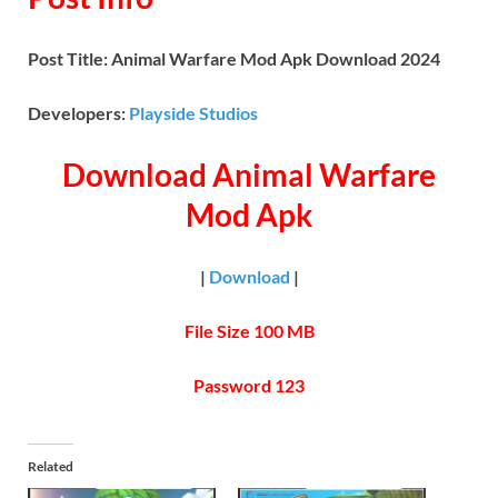
Post Title: Animal Warfare Mod Apk Download 2024
Developers:
Playside Studios
Download
Animal Warfare
Mod Apk
|
Download
|
File Size 100 MB
Password 123
Related