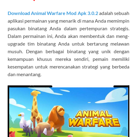
Download Animal Warfare Mod Apk 3.0.2
adalah sebuah
aplikasi permainan yang menarik di mana Anda memimpin
pasukan binatang Anda dalam pertempuran strategis.
Dalam permainan ini, Anda akan membentuk dan meng-
upgrade tim binatang Anda untuk bertarung melawan
musuh. Dengan berbagai binatang yang unik dengan
kemampuan khusus mereka sendiri, pemain memiliki
kesempatan untuk merencanakan strategi yang berbeda
dan menantang.