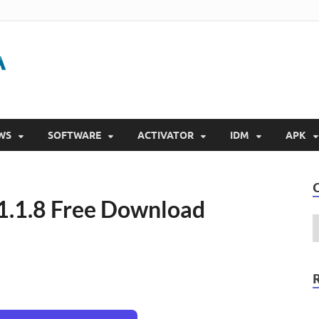
Gigapurbalingga
Download Software Gratis Full Version 2023
WS
SOFTWARE
ACTIVATOR
IDM
APK
1.1.8 Free Download