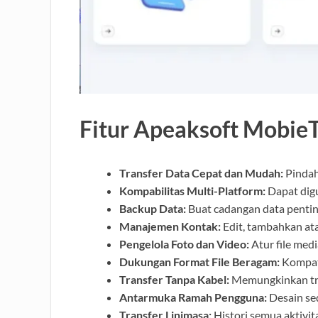
Fitur Apeaksoft Mobie
Transfer Data Cepat dan Mudah:
Pindahk
Kompabilitas Multi-Platform:
Dapat digu
Backup Data:
Buat cadangan data pentin
Manajemen Kontak:
Edit, tambahkan ata
Pengelola Foto dan Video:
Atur file med
Dukungan Format File Beragam:
Kompati
Transfer Tanpa Kabel:
Memungkinkan tran
Antarmuka Ramah Pengguna:
Desain se
Transfer Linimasa:
Histori semua aktivita