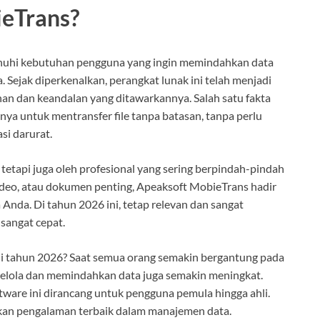
ieTrans?
nuhi kebutuhan pengguna yang ingin memindahkan data
 Sejak diperkenalkan, perangkat lunak ini telah menjadi
an dan keandalan yang ditawarkannya. Salah satu fakta
a untuk mentransfer file tanpa batasan, tanpa perlu
si darurat.
, tetapi juga oleh profesional yang sering berpindah-pindah
ideo, atau dokumen penting, Apeaksoft MobieTrans hadir
nda. Di tahun 2026 ini, tetap relevan dan sangat
sangat cepat.
i tahun 2026? Saat semua orang semakin bergantung pada
gelola dan memindahkan data juga semakin meningkat.
tware ini dirancang untuk pengguna pemula hingga ahli.
ikan pengalaman terbaik dalam manajemen data.