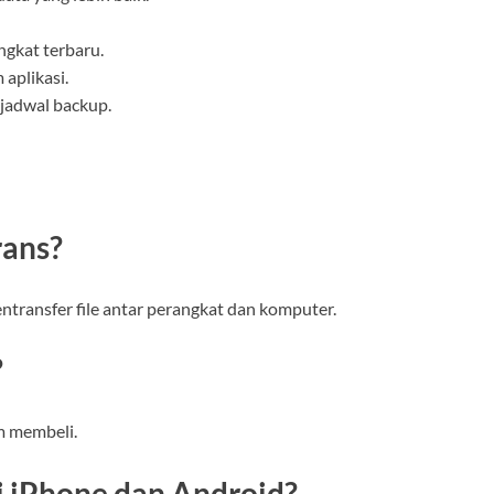
ngkat terbaru.
aplikasi.
jadwal backup.
rans?
transfer file antar perangkat dan komputer.
?
um membeli.
i iPhone dan Android?