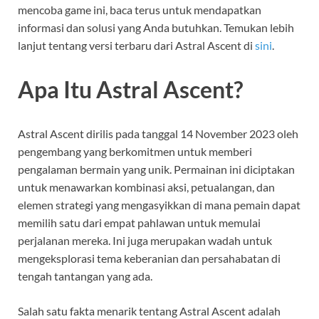
mencoba game ini, baca terus untuk mendapatkan
informasi dan solusi yang Anda butuhkan. Temukan lebih
lanjut tentang versi terbaru dari Astral Ascent di
sini
.
Apa Itu Astral Ascent?
Astral Ascent dirilis pada tanggal 14 November 2023 oleh
pengembang yang berkomitmen untuk memberi
pengalaman bermain yang unik. Permainan ini diciptakan
untuk menawarkan kombinasi aksi, petualangan, dan
elemen strategi yang mengasyikkan di mana pemain dapat
memilih satu dari empat pahlawan untuk memulai
perjalanan mereka. Ini juga merupakan wadah untuk
mengeksplorasi tema keberanian dan persahabatan di
tengah tantangan yang ada.
Salah satu fakta menarik tentang Astral Ascent adalah