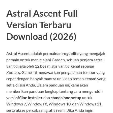
Astral Ascent Full
Version Terbaru
Download (2026)
Astral Ascent adalah permainan
roguelite
yang mengajak
pemain untuk menjelajahi Garden, sebuah penjara astral
yang dijaga oleh 12 bos mistis yang dikenal sebagai
Zodiacs. Game ini menawarkan pengalaman tempur yang
cepat dengan banyak mantra unik dan teman-teman yang
setia di sisi Anda. Dalam panduan ini, kami akan
memberikan panduan lengkap tentang cara mengunduh
versi
offline installer
dan
standalone setup
untuk
Windows 7, Windows 8, Windows 10, dan Windows 11,
serta akses percobaan gratis resmi. Jika Anda ingin