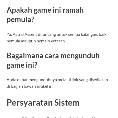
Apakah game ini ramah
pemula?
Ya, Astral Ascent dirancang untuk semua kalangan, baik
pemula maupun pemain veteran.
Bagaimana cara mengunduh
game ini?
Anda dapat mengunduhnya melalui link yang disediakan
di bagian bawah artikel ini.
Persyaratan Sistem