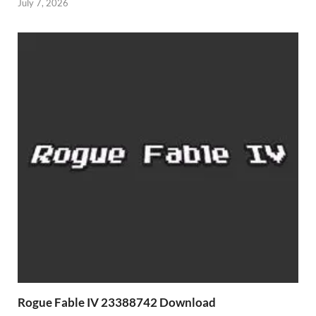
July 7, 2026
Rogue Fable IV 23388742 Download