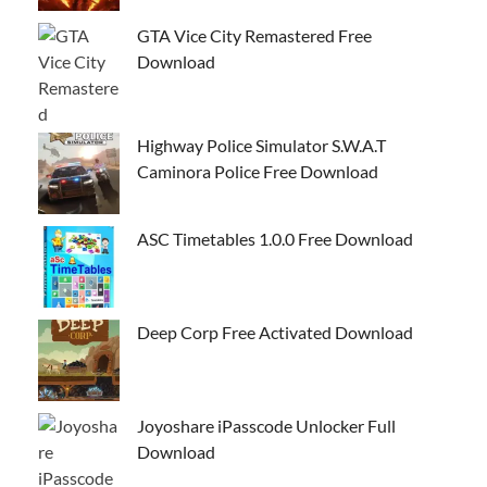
GTA Vice City Remastered Free
Download
Highway Police Simulator S.W.A.T
Caminora Police Free Download
ASC Timetables 1.0.0 Free Download
Deep Corp Free Activated Download
Joyoshare iPasscode Unlocker Full
Download