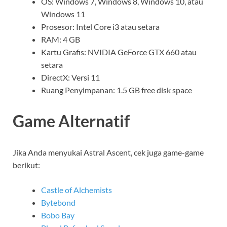
OS: Windows 7, Windows 8, Windows 10, atau
Windows 11
Prosesor: Intel Core i3 atau setara
RAM: 4 GB
Kartu Grafis: NVIDIA GeForce GTX 660 atau
setara
DirectX: Versi 11
Ruang Penyimpanan: 1.5 GB free disk space
Game Alternatif
Jika Anda menyukai Astral Ascent, cek juga game-game
berikut:
Castle of Alchemists
Bytebond
Bobo Bay