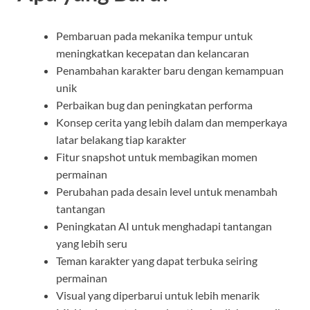
Pembaruan pada mekanika tempur untuk
meningkatkan kecepatan dan kelancaran
Penambahan karakter baru dengan kemampuan
unik
Perbaikan bug dan peningkatan performa
Konsep cerita yang lebih dalam dan memperkaya
latar belakang tiap karakter
Fitur snapshot untuk membagikan momen
permainan
Perubahan pada desain level untuk menambah
tantangan
Peningkatan AI untuk menghadapi tantangan
yang lebih seru
Teman karakter yang dapat terbuka seiring
permainan
Visual yang diperbarui untuk lebih menarik