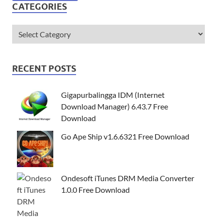
CATEGORIES
RECENT POSTS
Gigapurbalingga IDM (Internet
Download Manager) 6.43.7 Free
Download
Go Ape Ship v1.6.6321 Free Download
Ondesoft iTunes DRM Media Converter
1.0.0 Free Download