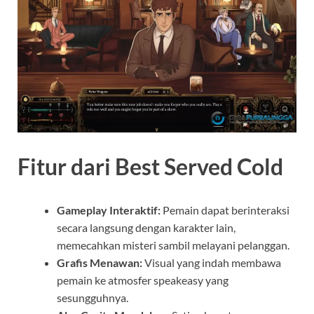
Fitur dari Best Served Cold
Gameplay Interaktif:
Pemain dapat berinteraksi
secara langsung dengan karakter lain,
memecahkan misteri sambil melayani pelanggan.
Grafis Menawan:
Visual yang indah membawa
pemain ke atmosfer speakeasy yang
sesungguhnya.