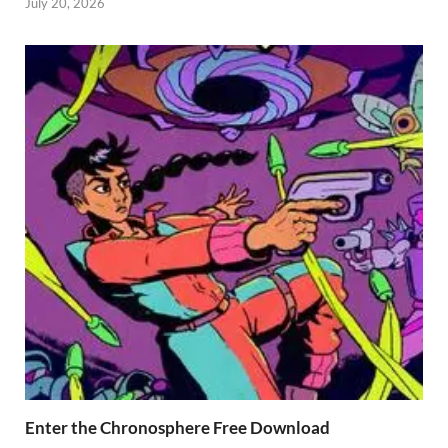
July 20, 2026
Enter the Chronosphere Free Download