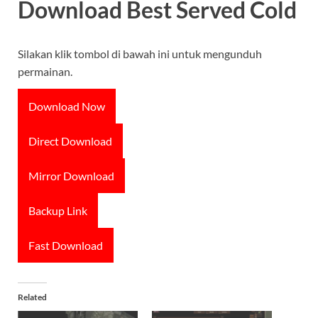
Download Best Served Cold
Silakan klik tombol di bawah ini untuk mengunduh
permainan.
Download Now
Direct Download
Mirror Download
Backup Link
Fast Download
Related