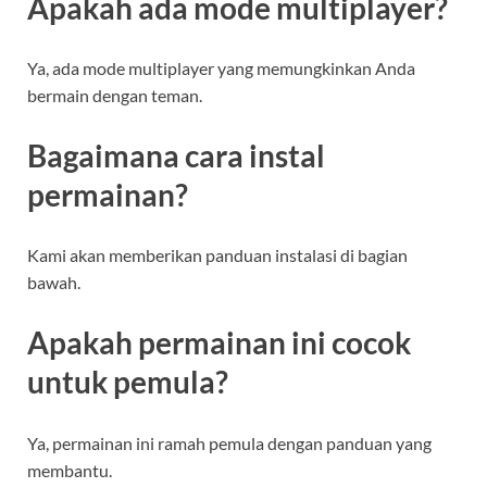
Apakah ada mode multiplayer?
Ya, ada mode multiplayer yang memungkinkan Anda
bermain dengan teman.
Bagaimana cara instal
permainan?
Kami akan memberikan panduan instalasi di bagian
bawah.
Apakah permainan ini cocok
untuk pemula?
Ya, permainan ini ramah pemula dengan panduan yang
membantu.