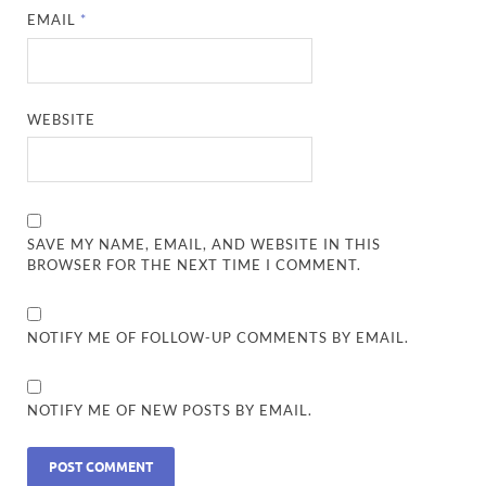
EMAIL
*
WEBSITE
SAVE MY NAME, EMAIL, AND WEBSITE IN THIS
BROWSER FOR THE NEXT TIME I COMMENT.
NOTIFY ME OF FOLLOW-UP COMMENTS BY EMAIL.
NOTIFY ME OF NEW POSTS BY EMAIL.