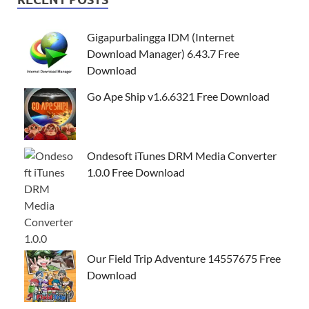
Gigapurbalingga IDM (Internet
Download Manager) 6.43.7 Free
Download
Go Ape Ship v1.6.6321 Free Download
Ondesoft iTunes DRM Media Converter
1.0.0 Free Download
Our Field Trip Adventure 14557675 Free
Download