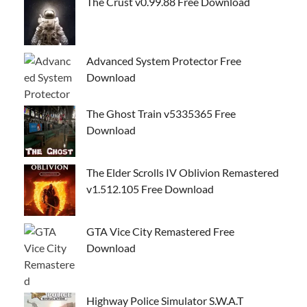
The Crust v0.99.88 Free Download
Advanced System Protector Free
Download
The Ghost Train v5335365 Free
Download
The Elder Scrolls IV Oblivion Remastered
v1.512.105 Free Download
GTA Vice City Remastered Free
Download
Highway Police Simulator S.W.A.T