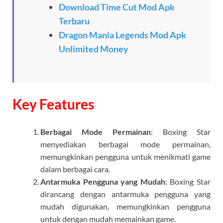
Download Time Cut Mod Apk
Terbaru
Dragon Mania Legends Mod Apk
Unlimited Money
Key Features
Berbagai Mode Permainan
: Boxing Star
menyediakan berbagai mode permainan,
memungkinkan pengguna untuk menikmati game
dalam berbagai cara.
Antarmuka Pengguna yang Mudah
: Boxing Star
dirancang dengan antarmuka pengguna yang
mudah digunakan, memungkinkan pengguna
untuk dengan mudah memainkan game.