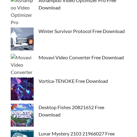
Ashampoo Video Optimizer Pro Free
Download
Winter Survivor Protocol Free Download
Movavi Video Converter Free Download
Vortica-TENOKE Free Download
Desktop Fishes 20821652 Free
Download
Lunar Mystery 2103 21966027 Free