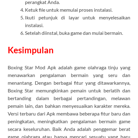
perangkat Anda.
Ketuk file untuk memulai proses instalasi.
Ikuti petunjuk di layar untuk menyelesaikan
instalasi.
Setelah diinstal, buka game dan mulai bermain.
Kesimpulan
Boxing Star Mod Apk adalah game olahraga tinju yang
menawarkan pengalaman bermain yang seru dan
menantang. Dengan berbagai fitur yang ditawarkannya,
Boxing Star memungkinkan pemain untuk berlatih dan
bertanding dalam berbagai pertandingan, melawan
pemain lain, dan bahkan menyesuaikan karakter mereka.
Versi terbaru dari Apk membawa beberapa fitur baru dan
peningkatan, meningkatkan pengalaman bermain game
secara keseluruhan. Baik Anda adalah penggemar berat
game olahraga atau hanya mencari sesuatu yang baru