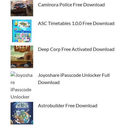
Caminora Police Free Download
ASC Timetables 1.0.0 Free Download
Deep Corp Free Activated Download
Joyoshare iPasscode Unlocker Full
Download
Astrobuilder Free Download