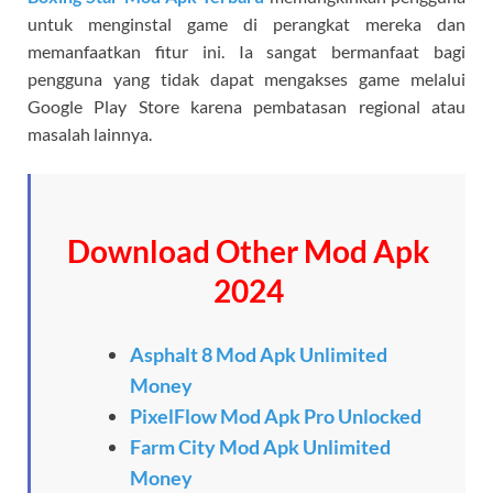
untuk menginstal game di perangkat mereka dan
memanfaatkan fitur ini. Ia sangat bermanfaat bagi
pengguna yang tidak dapat mengakses game melalui
Google Play Store karena pembatasan regional atau
masalah lainnya.
Download Other Mod Apk
2024
Asphalt 8 Mod Apk Unlimited
Money
PixelFlow Mod Apk Pro Unlocked
Farm City Mod Apk Unlimited
Money