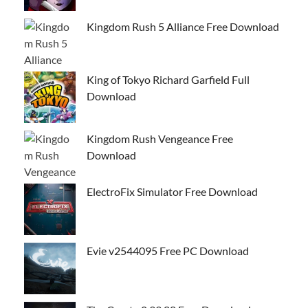
Kingdom Rush 5 Alliance Free Download
King of Tokyo Richard Garfield Full
Download
Kingdom Rush Vengeance Free
Download
ElectroFix Simulator Free Download
Evie v2544095 Free PC Download