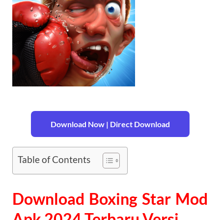
Download Now | Direct Download
Table of Contents
Download Boxing Star Mod
Apk 2024 Terbaru Versi