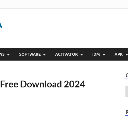
Gigapurbalingga
Download Software Gratis Full Version 2023
WS
SOFTWARE
ACTIVATOR
IDM
APK
 Free Download 2024