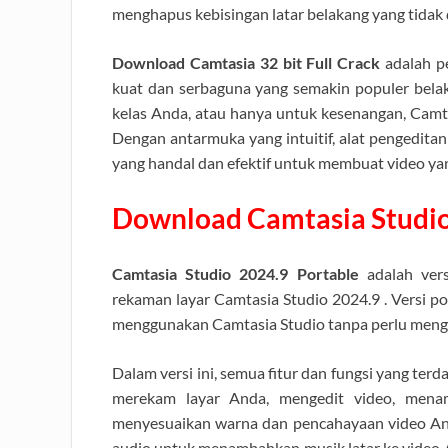
menghapus kebisingan latar belakang yang tidak 
Download Camtasia 32 bit Full Crack
adalah p
kuat dan serbaguna yang semakin populer belak
kelas Anda, atau hanya untuk kesenangan, Cam
Dengan antarmuka yang intuitif, alat pengeditan
yang handal dan efektif untuk membuat video yang
Download Camtasia Studio
Camtasia Studio 2024.9 Portable
adalah vers
rekaman layar Camtasia Studio 2024.9 . Versi 
menggunakan Camtasia Studio tanpa perlu mengi
Dalam versi ini, semua fitur dan fungsi yang ter
merekam layar Anda, mengedit video, menamb
menyesuaikan warna dan pencahayaan video An
audio untuk menambahkan musik latar ke video