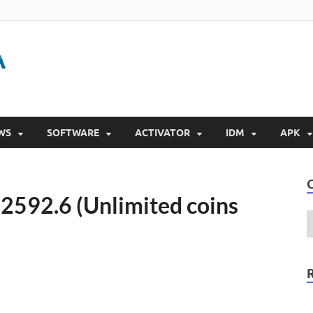
Gigapurbalingga
Download Software Gratis Full Version 2023
WS
SOFTWARE
ACTIVATOR
IDM
APK
2592.6 (Unlimited coins