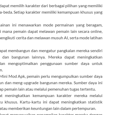
apat memilih karakter dari berbagai pilihan yang memiliki
a-beda. Setiap karakter memiliki kemampuan khusus yang
ainan ini menawarkan mode permainan yang beragam,
di mana pemain dapat melawan pemain lain secara online,
ngikuti cerita dan melawan musuh AI, serta mode latihan
apat membangun dan mengatur pangkalan mereka sendiri
n dan bangunan lainnya. Mereka dapat meningkatkan
 dan mengoptimalkan penggunaan sumber daya untuk
n.
Mini Mod Apk, pemain perlu mengumpulkan sumber daya
gun dan meng-upgrade bangunan mereka. Sumber daya ini
ap pemain lain atau melalui pemenuhan tugas tertentu.
at meningkatkan kemampuan karakter mereka melalui
 khusus. Kartu-kartu ini dapat meningkatkan statistik
atau memberikan keuntungan lain dalam pertempuran.
dapat menyesuaikan penampilan karakter mereka dengan