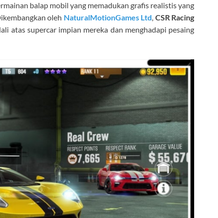
ermainan balap mobil yang memadukan grafis realistis yang
Dikembangkan oleh
NaturalMotionGames Ltd
,
CSR Racing
i atas supercar impian mereka dan menghadapi pesaing