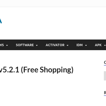
Gigapurbalingga
Download Software Gratis Full Version 2023
WS
SOFTWARE
ACTIVATOR
IDM
APK
5.2.1 (Free Shopping)