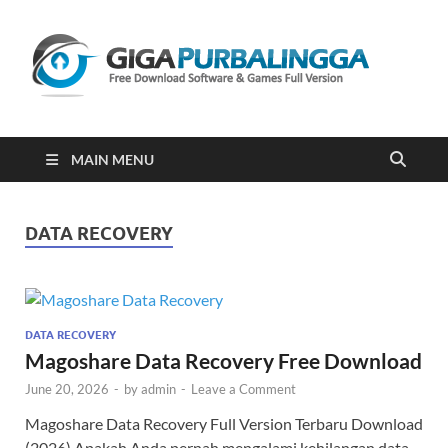
Gi
Downloa
Software
Gratis Fu
Version
2023
MAIN MENU
DATA RECOVERY
DATA RECOVERY
Magoshare Data Recovery Free Download
June 20, 2026
-
by
admin
-
Leave a Comment
Magoshare Data Recovery Full Version Terbaru Download
(2026) Apakah Anda pernah mengalami kehilangan data