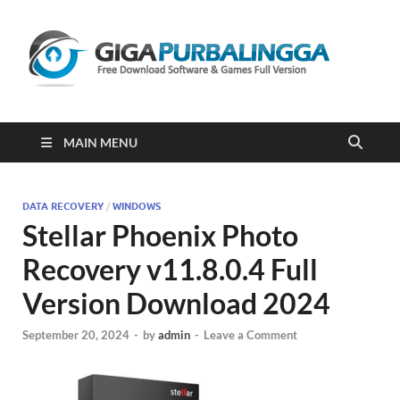
Gi
Downloa
Software
Gratis Fu
Version
2023
MAIN MENU
DATA RECOVERY
/
WINDOWS
Stellar Phoenix Photo
Recovery v11.8.0.4 Full
Version Download 2024
September 20, 2024
-
by
admin
-
Leave a Comment