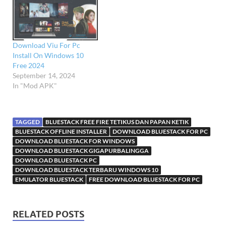
Download Viu For Pc
Install On Windows 10
Free 2024
September 14, 2024
In "Mod APK"
TAGGED
BLUESTACK FREE FIRE TETIKUS DAN PAPAN KETIK
BLUESTACK OFFLINE INSTALLER
DOWNLOAD BLUESTACK FOR PC
DOWNLOAD BLUESTACK FOR WINDOWS
DOWNLOAD BLUESTACK GIGAPURBALINGGA
DOWNLOAD BLUESTACK PC
DOWNLOAD BLUESTACK TERBARU WINDOWS 10
EMULATOR BLUESTACK
FREE DOWNLOAD BLUESTACK FOR PC
RELATED POSTS