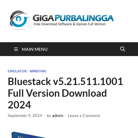
Gi
Downloa
Software
Gratis Fu
Version
2023
MAIN MENU
EMULATOR
/
WINDOWS
Bluestack v5.21.511.1001
Full Version Download
2024
September 9, 2024
-
by
admin
-
Leave a Comment