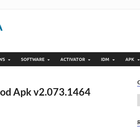
Gigapurbalingga
Download Software Gratis Full Version 2023
WS
SOFTWARE
ACTIVATOR
IDM
APK
Mod Apk v2.073.1464