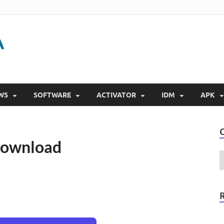
Gigapurbalingga
Download Software Gratis Full Version 2023
WS
SOFTWARE
ACTIVATOR
IDM
APK
Download