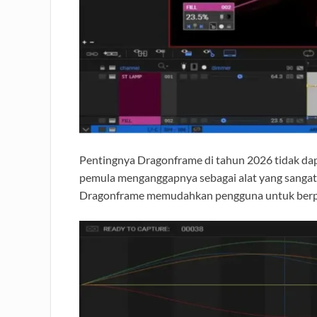
Pentingnya Dragonframe di tahun 2026 tidak da
pemula menganggapnya sebagai alat yang sangat a
Dragonframe memudahkan pengguna untuk berpin