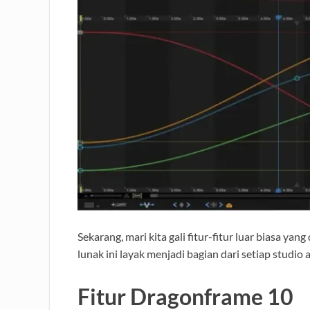
Sekarang, mari kita gali fitur-fitur luar biasa 
lunak ini layak menjadi bagian dari setiap studio 
Fitur Dragonframe 10