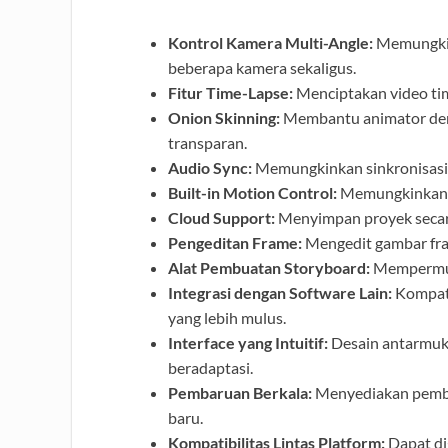
Kontrol Kamera Multi-Angle:
Memungkin
beberapa kamera sekaligus.
Fitur Time-Lapse:
Menciptakan video ti
Onion Skinning:
Membantu animator deng
transparan.
Audio Sync:
Memungkinkan sinkronisasi a
Built-in Motion Control:
Memungkinkan p
Cloud Support:
Menyimpan proyek secara
Pengeditan Frame:
Mengedit gambar fra
Alat Pembuatan Storyboard:
Mempermuda
Integrasi dengan Software Lain:
Kompati
yang lebih mulus.
Interface yang Intuitif:
Desain antarmu
beradaptasi.
Pembaruan Berkala:
Menyediakan pemba
baru.
Kompatibilitas Lintas Platform:
Dapat di