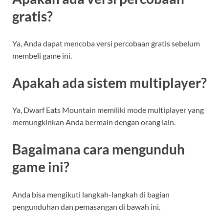
gratis?
Ya, Anda dapat mencoba versi percobaan gratis sebelum
membeli game ini.
Apakah ada sistem multiplayer?
Ya, Dwarf Eats Mountain memiliki mode multiplayer yang
memungkinkan Anda bermain dengan orang lain.
Bagaimana cara mengunduh
game ini?
Anda bisa mengikuti langkah-langkah di bagian
pengunduhan dan pemasangan di bawah ini.