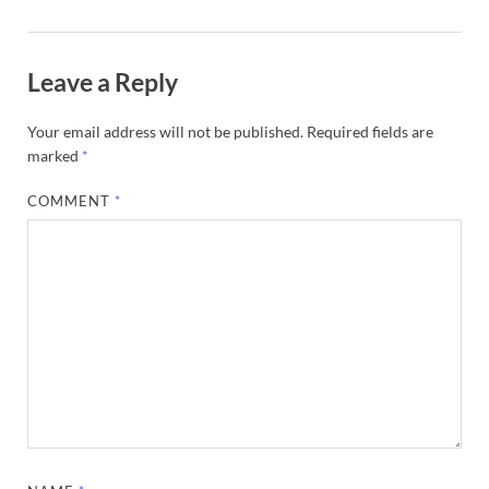
Leave a Reply
Your email address will not be published.
Required fields are
marked
*
COMMENT
*