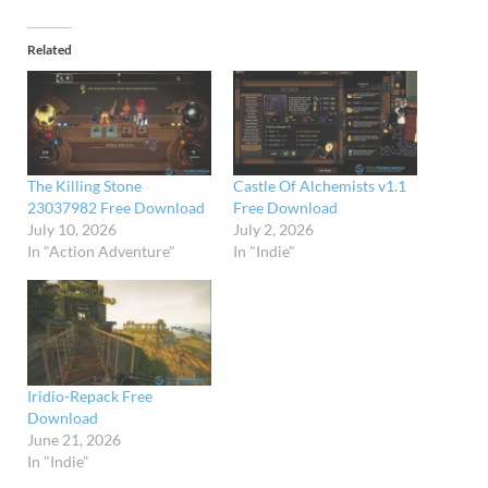
Related
The Killing Stone
Castle Of Alchemists v1.1
23037982 Free Download
Free Download
July 10, 2026
July 2, 2026
In "Action Adventure"
In "Indie"
Iridio-Repack Free
Download
June 21, 2026
In "Indie"