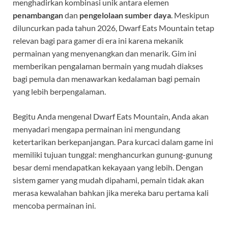
menghadirkan kombinasi unik antara elemen
penambangan
dan
pengelolaan sumber daya
. Meskipun
diluncurkan pada tahun 2026, Dwarf Eats Mountain tetap
relevan bagi para gamer di era ini karena mekanik
permainan yang menyenangkan dan menarik. Gim ini
memberikan pengalaman bermain yang mudah diakses
bagi pemula dan menawarkan kedalaman bagi pemain
yang lebih berpengalaman.
Begitu Anda mengenal Dwarf Eats Mountain, Anda akan
menyadari mengapa permainan ini mengundang
ketertarikan berkepanjangan. Para kurcaci dalam game ini
memiliki tujuan tunggal: menghancurkan gunung-gunung
besar demi mendapatkan kekayaan yang lebih. Dengan
sistem gamer yang mudah dipahami, pemain tidak akan
merasa kewalahan bahkan jika mereka baru pertama kali
mencoba permainan ini.