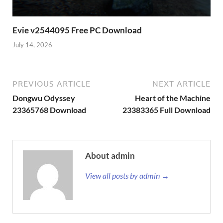
Evie v2544095 Free PC Download
July 14, 2026
PREVIOUS ARTICLE
NEXT ARTICLE
Dongwu Odyssey
Heart of the Machine
23365768 Download
23383365 Full Download
About admin
View all posts by admin →