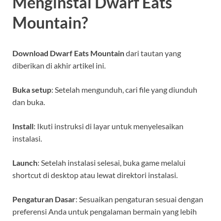
Menginstal Dwarf Eats
Mountain?
Download Dwarf Eats Mountain
dari tautan yang
diberikan di akhir artikel ini.
Buka setup
: Setelah mengunduh, cari file yang diunduh
dan buka.
Install
: Ikuti instruksi di layar untuk menyelesaikan
instalasi.
Launch
: Setelah instalasi selesai, buka game melalui
shortcut di desktop atau lewat direktori instalasi.
Pengaturan Dasar
: Sesuaikan pengaturan sesuai dengan
preferensi Anda untuk pengalaman bermain yang lebih