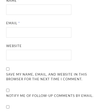
NAME
*
EMAIL
*
WEBSITE
SAVE MY NAME, EMAIL, AND WEBSITE IN THIS
BROWSER FOR THE NEXT TIME I COMMENT.
NOTIFY ME OF FOLLOW-UP COMMENTS BY EMAIL.