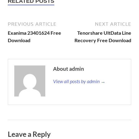
RELATED POSTS
PREVIOUS ARTICLE
NEXT ARTICLE
Exanima 23401624 Free
Tenorshare UltData Line
Download
Recovery Free Download
About admin
View all posts by admin →
Leave a Reply