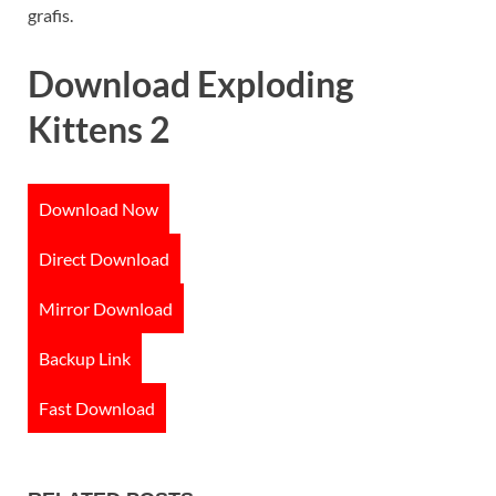
grafis.
Download Exploding
Kittens 2
Download Now
Direct Download
Mirror Download
Backup Link
Fast Download