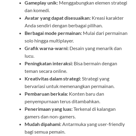
Gameplay unik:
Menggabungkan elemen strategi
dan komedi.
Avatar yang dapat disesuaikan:
Kreasi karakter
Anda sendiri dengan berbagai pilihan.
Berbagai mode permainan:
Mulai dari permainan
solo hingga multiplayer.
Grafik warna-warni:
Desain yang menarik dan
lucu.
Peningkatan interaksi:
Bisa bermain dengan
teman secara online.
Kreativitas dalam strategi:
Strategi yang
bervariasi untuk memenangkan permainan.
Pembaruan berkala:
Konten baru dan
penyempurnaan terus ditambahkan.
Penerimaan yang luas:
Terkenal di kalangan
gamers dan non-gamers.
Mudah dipahami:
Antarmuka yang user-friendly
bagi semua pemain.