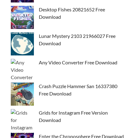
Desktop Fishes 20821652 Free
Download
Lunar Mystery 2103 21966027 Free
Download
Any Video Converter Free Download
Crash Puzzle Hammer San 16337380
Free Dwonload
Grids for Instagram Free Version
Download
Enter the Chronosphere Free Download