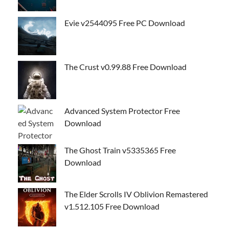
Evie v2544095 Free PC Download
The Crust v0.99.88 Free Download
Advanced System Protector Free
Download
The Ghost Train v5335365 Free
Download
The Elder Scrolls IV Oblivion Remastered
v1.512.105 Free Download