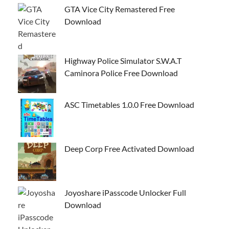
GTA Vice City Remastered Free
Download
Highway Police Simulator S.W.A.T
Caminora Police Free Download
ASC Timetables 1.0.0 Free Download
Deep Corp Free Activated Download
Joyoshare iPasscode Unlocker Full
Download