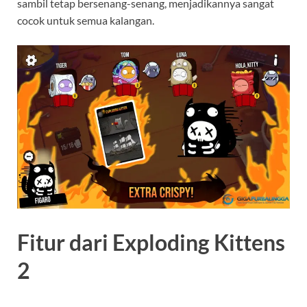
sambil tetap bersenang-senang, menjadikannya sangat
cocok untuk semua kalangan.
Fitur dari Exploding Kittens
2