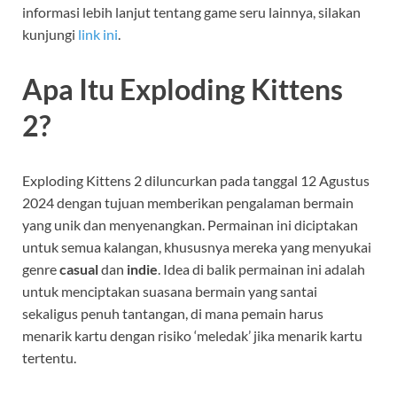
informasi lebih lanjut tentang game seru lainnya, silakan
kunjungi
link ini
.
Apa Itu Exploding Kittens
2?
Exploding Kittens 2 diluncurkan pada tanggal 12 Agustus
2024 dengan tujuan memberikan pengalaman bermain
yang unik dan menyenangkan. Permainan ini diciptakan
untuk semua kalangan, khususnya mereka yang menyukai
genre
casual
dan
indie
. Idea di balik permainan ini adalah
untuk menciptakan suasana bermain yang santai
sekaligus penuh tantangan, di mana pemain harus
menarik kartu dengan risiko ‘meledak’ jika menarik kartu
tertentu.