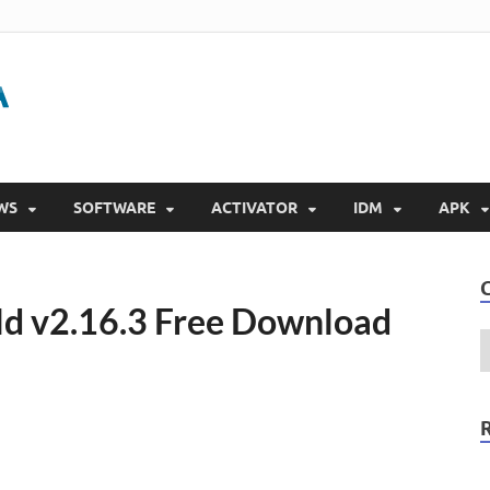
Gigapurbalingga
Download Software Gratis Full Version 2023
WS
SOFTWARE
ACTIVATOR
IDM
APK
ld v2.16.3 Free Download