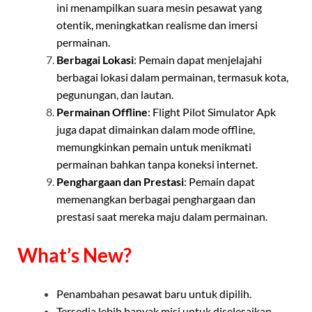
ini menampilkan suara mesin pesawat yang
otentik, meningkatkan realisme dan imersi
permainan.
Berbagai Lokasi
: Pemain dapat menjelajahi
berbagai lokasi dalam permainan, termasuk kota,
pegunungan, dan lautan.
Permainan Offline
: Flight Pilot Simulator Apk
juga dapat dimainkan dalam mode offline,
memungkinkan pemain untuk menikmati
permainan bahkan tanpa koneksi internet.
Penghargaan dan Prestasi
: Pemain dapat
memenangkan berbagai penghargaan dan
prestasi saat mereka maju dalam permainan.
What’s New?
Penambahan pesawat baru untuk dipilih.
Tersedia lebih banyak misi untuk diselesaikan.