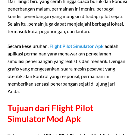
Dari langit biru yang cerah hingga cuaca buruk dan kondisi
penerbangan malam, permainan ini meniru berbagai
kondisi penerbangan yang mungkin dihadapi pilot sejati.
Selain itu, pemain juga dapat menjelajahi berbagai lokasi,
termasuk kota, pegunungan, dan lautan.
Secara keseluruhan,
Flight Pilot Simulator Apk
adalah
aplikasi permainan yang menawarkan pengalaman
simulasi penerbangan yang realistis dan menarik. Dengan
grafis yang mengesankan, suara mesin pesawat yang
otentik, dan kontrol yang responsif, permainan ini
memberikan sensasi penerbangan sejati di ujung jari
Anda.
Tujuan dari Flight Pilot
Simulator Mod Apk