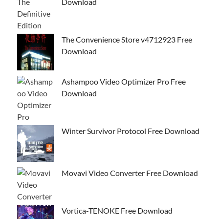
Download
The Convenience Store v4712923 Free
Download
Ashampoo Video Optimizer Pro Free
Download
Winter Survivor Protocol Free Download
Movavi Video Converter Free Download
Vortica-TENOKE Free Download