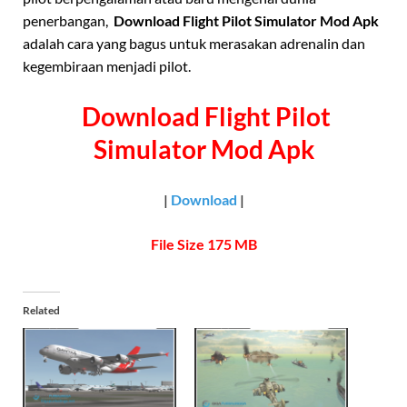
penerbangan,
Download Flight Pilot Simulator Mod Apk
adalah cara yang bagus untuk merasakan adrenalin dan
kegembiraan menjadi pilot.
Download Flight Pilot
Simulator Mod Apk
|
Download
|
File Size 175 MB
Related