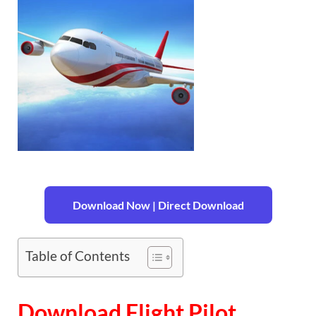
Download Now | Direct Download
Table of Contents
Download Flight Pilot