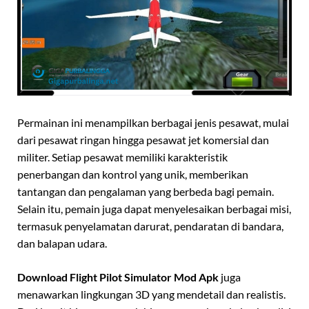
Permainan ini menampilkan berbagai jenis pesawat, mulai
dari pesawat ringan hingga pesawat jet komersial dan
militer. Setiap pesawat memiliki karakteristik
penerbangan dan kontrol yang unik, memberikan
tantangan dan pengalaman yang berbeda bagi pemain.
Selain itu, pemain juga dapat menyelesaikan berbagai misi,
termasuk penyelamatan darurat, pendaratan di bandara,
dan balapan udara.
Download Flight Pilot Simulator Mod Apk
juga
menawarkan lingkungan 3D yang mendetail dan realistis.