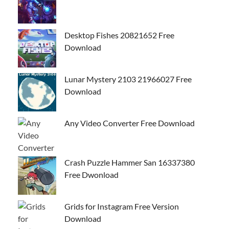
Desktop Fishes 20821652 Free
Download
Lunar Mystery 2103 21966027 Free
Download
Any Video Converter Free Download
Crash Puzzle Hammer San 16337380
Free Dwonload
Grids for Instagram Free Version
Download