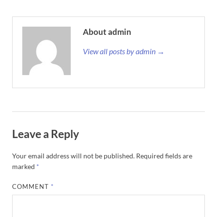
About admin
View all posts by admin →
Leave a Reply
Your email address will not be published.
Required fields are
marked
*
COMMENT
*