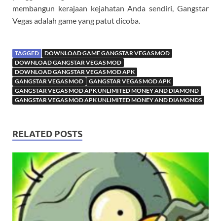
membangun kerajaan kejahatan Anda sendiri, Gangstar
Vegas adalah game yang patut dicoba.
TAGGED
DOWNLOAD GAME GANGSTAR VEGAS MOD
DOWNLOAD GANGSTAR VEGAS MOD
DOWNLOAD GANGSTAR VEGAS MOD APK
GANGSTAR VEGAS MOD
GANGSTAR VEGAS MOD APK
GANGSTAR VEGAS MOD APK UNLIMITED MONEY AND DIAMOND
GANGSTAR VEGAS MOD APK UNLIMITED MONEY AND DIAMONDS
RELATED POSTS