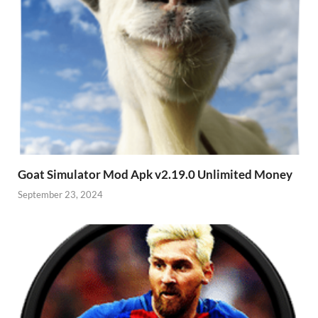
Goat Simulator Mod Apk v2.19.0 Unlimited Money
September 23, 2024