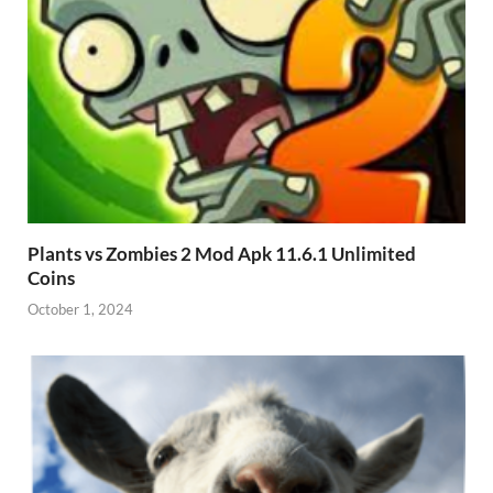
Plants vs Zombies 2 Mod Apk 11.6.1 Unlimited
Coins
October 1, 2024