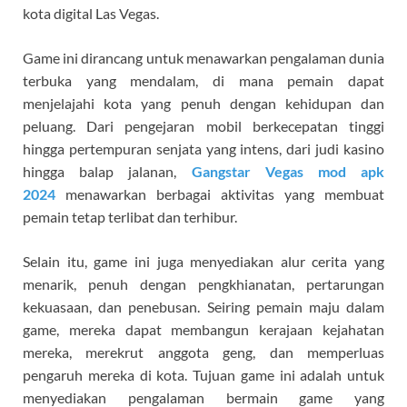
kota digital Las Vegas.
Game ini dirancang untuk menawarkan pengalaman dunia
terbuka yang mendalam, di mana pemain dapat
menjelajahi kota yang penuh dengan kehidupan dan
peluang. Dari pengejaran mobil berkecepatan tinggi
hingga pertempuran senjata yang intens, dari judi kasino
hingga balap jalanan,
Gangstar Vegas mod apk
2024
menawarkan berbagai aktivitas yang membuat
pemain tetap terlibat dan terhibur.
Selain itu, game ini juga menyediakan alur cerita yang
menarik, penuh dengan pengkhianatan, pertarungan
kekuasaan, dan penebusan. Seiring pemain maju dalam
game, mereka dapat membangun kerajaan kejahatan
mereka, merekrut anggota geng, dan memperluas
pengaruh mereka di kota. Tujuan game ini adalah untuk
menyediakan pengalaman bermain game yang