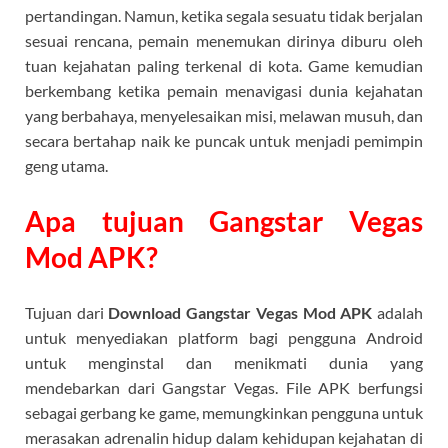
pertandingan. Namun, ketika segala sesuatu tidak berjalan
sesuai rencana, pemain menemukan dirinya diburu oleh
tuan kejahatan paling terkenal di kota. Game kemudian
berkembang ketika pemain menavigasi dunia kejahatan
yang berbahaya, menyelesaikan misi, melawan musuh, dan
secara bertahap naik ke puncak untuk menjadi pemimpin
geng utama.
Apa tujuan Gangstar Vegas
Mod APK?
Tujuan dari
Download Gangstar Vegas Mod APK
adalah
untuk menyediakan platform bagi pengguna Android
untuk menginstal dan menikmati dunia yang
mendebarkan dari Gangstar Vegas. File APK berfungsi
sebagai gerbang ke game, memungkinkan pengguna untuk
merasakan adrenalin hidup dalam kehidupan kejahatan di