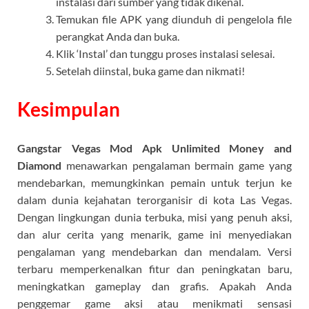
instalasi dari sumber yang tidak dikenal.
Temukan file APK yang diunduh di pengelola file
perangkat Anda dan buka.
Klik ‘Instal’ dan tunggu proses instalasi selesai.
Setelah diinstal, buka game dan nikmati!
Kesimpulan
Gangstar Vegas Mod Apk Unlimited Money and
Diamond
menawarkan pengalaman bermain game yang
mendebarkan, memungkinkan pemain untuk terjun ke
dalam dunia kejahatan terorganisir di kota Las Vegas.
Dengan lingkungan dunia terbuka, misi yang penuh aksi,
dan alur cerita yang menarik, game ini menyediakan
pengalaman yang mendebarkan dan mendalam. Versi
terbaru memperkenalkan fitur dan peningkatan baru,
meningkatkan gameplay dan grafis. Apakah Anda
penggemar game aksi atau menikmati sensasi