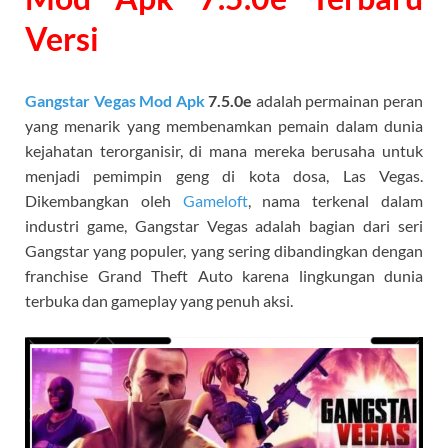
Versi
Gangstar Vegas Mod Apk
7.5.0e
adalah permainan peran
yang menarik yang membenamkan pemain dalam dunia
kejahatan terorganisir, di mana mereka berusaha untuk
menjadi pemimpin geng di kota dosa, Las Vegas.
Dikembangkan oleh
Gameloft
, nama terkenal dalam
industri game, Gangstar Vegas adalah bagian dari seri
Gangstar yang populer, yang sering dibandingkan dengan
franchise Grand Theft Auto karena lingkungan dunia
terbuka dan gameplay yang penuh aksi.