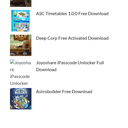
ASC Timetables 1.0.0 Free Download
Deep Corp Free Activated Download
Joyoshare iPasscode Unlocker Full
Download
Astrobuilder Free Download