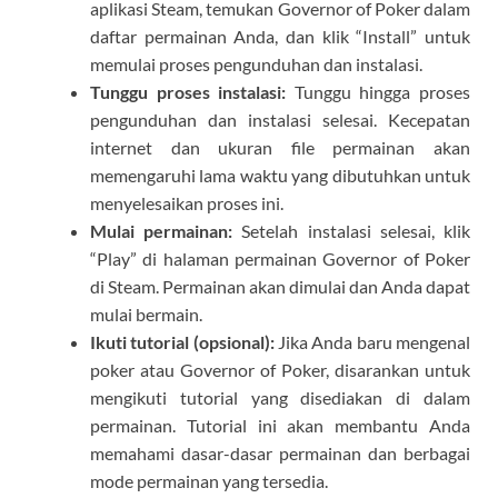
aplikasi Steam, temukan Governor of Poker dalam
daftar permainan Anda, dan klik “Install” untuk
memulai proses pengunduhan dan instalasi.
Tunggu proses instalasi:
Tunggu hingga proses
pengunduhan dan instalasi selesai. Kecepatan
internet dan ukuran file permainan akan
memengaruhi lama waktu yang dibutuhkan untuk
menyelesaikan proses ini.
Mulai permainan:
Setelah instalasi selesai, klik
“Play” di halaman permainan Governor of Poker
di Steam. Permainan akan dimulai dan Anda dapat
mulai bermain.
Ikuti tutorial (opsional):
Jika Anda baru mengenal
poker atau Governor of Poker, disarankan untuk
mengikuti tutorial yang disediakan di dalam
permainan. Tutorial ini akan membantu Anda
memahami dasar-dasar permainan dan berbagai
mode permainan yang tersedia.