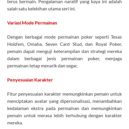
terus bermain. Pengalaman naratif yang kaya ini adalah
salah satu kelebihan utama seri ini.
Variasi Mode Permainan
Dengan berbagai mode permainan poker seperti Texas
Hold’em, Omaha, Seven Card Stud, dan Royal Poker,
pemain dapat menguji keterampilan dan strategi mereka
dalam berbagai jenis permainan poker, menjaga
permainan tetap menarik dan segar.
Penyesuaian Karakter
Fitur penyesuaian karakter memungkinkan pemain untuk
menciptakan avatar yang dipersonalisasi, menambahkan
kedalaman ekstra pada permainan dan memungkinkan
pemain untuk merasa lebih terhubung dengan karakter
mereka.