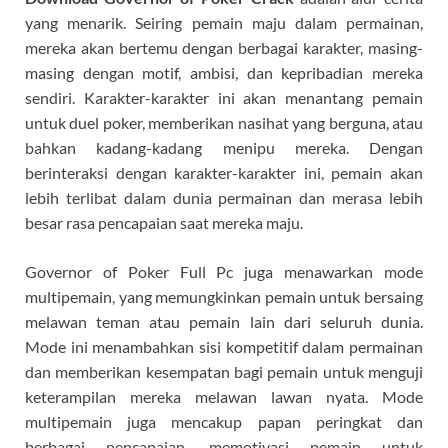
yang menarik. Seiring pemain maju dalam permainan,
mereka akan bertemu dengan berbagai karakter, masing-
masing dengan motif, ambisi, dan kepribadian mereka
sendiri. Karakter-karakter ini akan menantang pemain
untuk duel poker, memberikan nasihat yang berguna, atau
bahkan kadang-kadang menipu mereka. Dengan
berinteraksi dengan karakter-karakter ini, pemain akan
lebih terlibat dalam dunia permainan dan merasa lebih
besar rasa pencapaian saat mereka maju.
Governor of Poker Full Pc juga menawarkan mode
multipemain, yang memungkinkan pemain untuk bersaing
melawan teman atau pemain lain dari seluruh dunia.
Mode ini menambahkan sisi kompetitif dalam permainan
dan memberikan kesempatan bagi pemain untuk menguji
keterampilan mereka melawan lawan nyata. Mode
multipemain juga mencakup papan peringkat dan
berbagai pencapaian, memotivasi pemain untuk