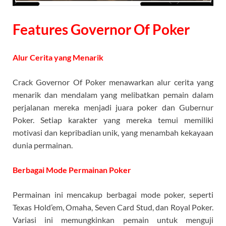
Features Governor Of Poker
Alur Cerita yang Menarik
Crack Governor Of Poker menawarkan alur cerita yang
menarik dan mendalam yang melibatkan pemain dalam
perjalanan mereka menjadi juara poker dan Gubernur
Poker. Setiap karakter yang mereka temui memiliki
motivasi dan kepribadian unik, yang menambah kekayaan
dunia permainan.
Berbagai Mode Permainan Poker
Permainan ini mencakup berbagai mode poker, seperti
Texas Hold’em, Omaha, Seven Card Stud, dan Royal Poker.
Variasi ini memungkinkan pemain untuk menguji