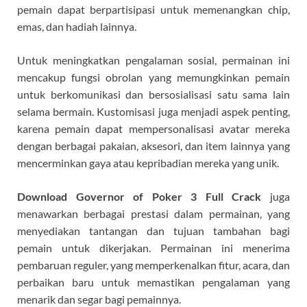
pemain dapat berpartisipasi untuk memenangkan chip,
emas, dan hadiah lainnya.
Untuk meningkatkan pengalaman sosial, permainan ini
mencakup fungsi obrolan yang memungkinkan pemain
untuk berkomunikasi dan bersosialisasi satu sama lain
selama bermain. Kustomisasi juga menjadi aspek penting,
karena pemain dapat mempersonalisasi avatar mereka
dengan berbagai pakaian, aksesori, dan item lainnya yang
mencerminkan gaya atau kepribadian mereka yang unik.
Download Governor of Poker 3 Full Crack
juga
menawarkan berbagai prestasi dalam permainan, yang
menyediakan tantangan dan tujuan tambahan bagi
pemain untuk dikerjakan. Permainan ini menerima
pembaruan reguler, yang memperkenalkan fitur, acara, dan
perbaikan baru untuk memastikan pengalaman yang
menarik dan segar bagi pemainnya.