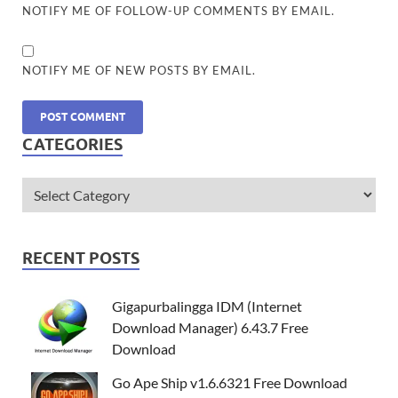
NOTIFY ME OF FOLLOW-UP COMMENTS BY EMAIL.
NOTIFY ME OF NEW POSTS BY EMAIL.
CATEGORIES
RECENT POSTS
Gigapurbalingga IDM (Internet
Download Manager) 6.43.7 Free
Download
Go Ape Ship v1.6.6321 Free Download