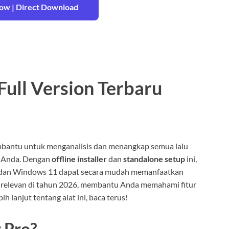
w | Direct Download
ull Version Terbaru
mbantu untuk menganalisis dan menangkap semua lalu
t Anda. Dengan
offline installer
dan
standalone setup
ini,
dan Windows 11 dapat secara mudah memanfaatkan
at relevan di tahun 2026, membantu Anda memahami fitur
h lanjut tentang alat ini, baca terus!
 Pro?