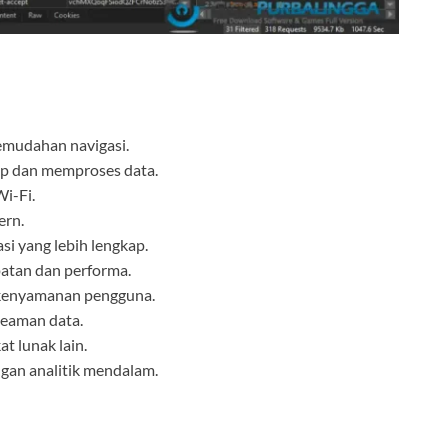
emudahan navigasi.
p dan memproses data.
Wi-Fi.
ern.
i yang lebih lengkap.
patan dan performa.
kenyamanan pengguna.
keaman data.
t lunak lain.
ngan analitik mendalam.