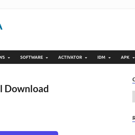
Gigapurbalingga
Download Software Gratis Full Version 2023
WS
SOFTWARE
ACTIVATOR
IDM
APK
ll Download