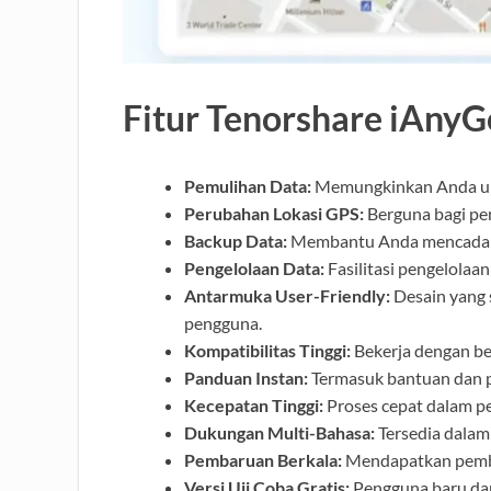
Fitur Tenorshare iAnyG
Pemulihan Data:
Memungkinkan Anda unt
Perubahan Lokasi GPS:
Berguna bagi pen
Backup Data:
Membantu Anda mencadang
Pengelolaan Data:
Fasilitasi pengelolaan 
Antarmuka User-Friendly:
Desain yang 
pengguna.
Kompatibilitas Tinggi:
Bekerja dengan be
Panduan Instan:
Termasuk bantuan dan 
Kecepatan Tinggi:
Proses cepat dalam p
Dukungan Multi-Bahasa:
Tersedia dala
Pembaruan Berkala:
Mendapatkan pemba
Versi Uji Coba Gratis:
Pengguna baru dap