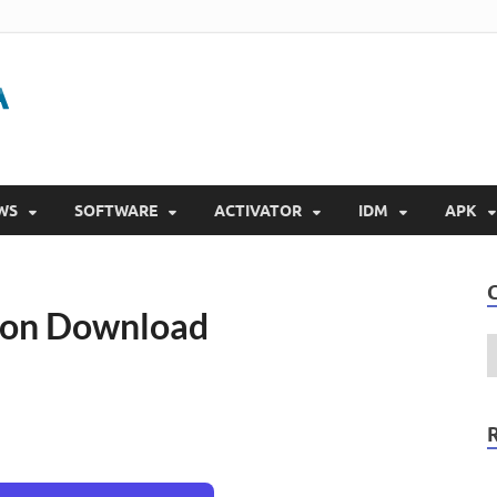
Gigapurbalingga
Download Software Gratis Full Version 2023
WS
SOFTWARE
ACTIVATOR
IDM
APK
sion Download