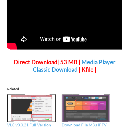
Direct Download| 53 MB |
Media Player
Classic Download
| Kfile |
Related
VLC v3.0.21 Full Version
Download File M3u iPTV