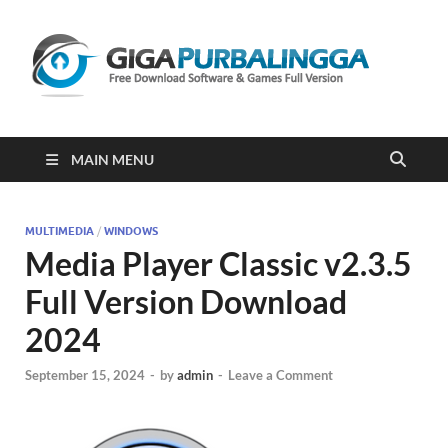
Gi
Downloa
Software
Gratis Fu
Version
2023
MAIN MENU
MULTIMEDIA
/
WINDOWS
Media Player Classic v2.3.5
Full Version Download
2024
September 15, 2024
-
by
admin
-
Leave a Comment