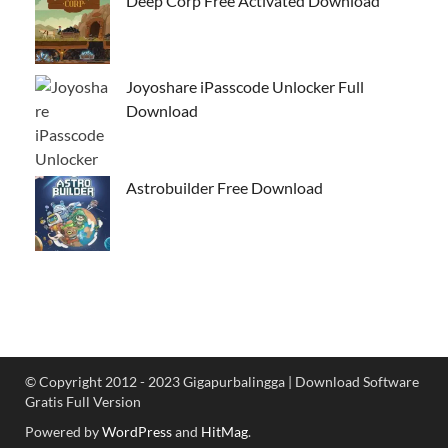
Deep Corp Free Activated Download
Joyoshare iPasscode Unlocker Full
Download
Astrobuilder Free Download
© Copyright 2012 - 2023 Gigapurbalingga | Download Software
Gratis Full Version
Powered by
WordPress
and
HitMag
.