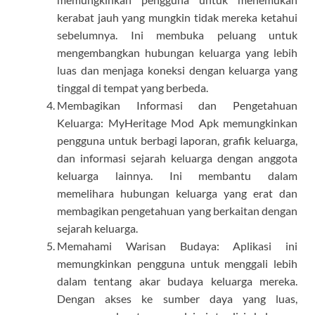
kerabat jauh yang mungkin tidak mereka ketahui
sebelumnya. Ini membuka peluang untuk
mengembangkan hubungan keluarga yang lebih
luas dan menjaga koneksi dengan keluarga yang
tinggal di tempat yang berbeda.
Membagikan Informasi dan Pengetahuan
Keluarga: MyHeritage Mod Apk memungkinkan
pengguna untuk berbagi laporan, grafik keluarga,
dan informasi sejarah keluarga dengan anggota
keluarga lainnya. Ini membantu dalam
memelihara hubungan keluarga yang erat dan
membagikan pengetahuan yang berkaitan dengan
sejarah keluarga.
Memahami Warisan Budaya: Aplikasi ini
memungkinkan pengguna untuk menggali lebih
dalam tentang akar budaya keluarga mereka.
Dengan akses ke sumber daya yang luas,