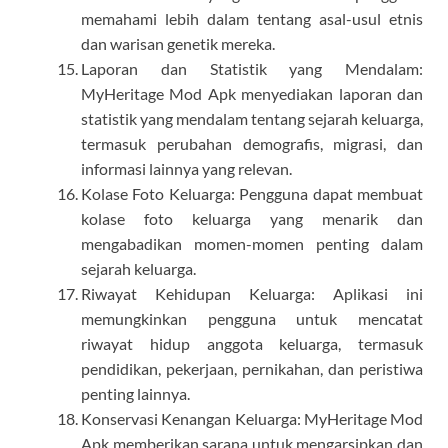
memahami lebih dalam tentang asal-usul etnis
dan warisan genetik mereka.
Laporan dan Statistik yang Mendalam:
MyHeritage Mod Apk menyediakan laporan dan
statistik yang mendalam tentang sejarah keluarga,
termasuk perubahan demografis, migrasi, dan
informasi lainnya yang relevan.
Kolase Foto Keluarga: Pengguna dapat membuat
kolase foto keluarga yang menarik dan
mengabadikan momen-momen penting dalam
sejarah keluarga.
Riwayat Kehidupan Keluarga: Aplikasi ini
memungkinkan pengguna untuk mencatat
riwayat hidup anggota keluarga, termasuk
pendidikan, pekerjaan, pernikahan, dan peristiwa
penting lainnya.
Konservasi Kenangan Keluarga: MyHeritage Mod
Apk memberikan sarana untuk mengarsipkan dan