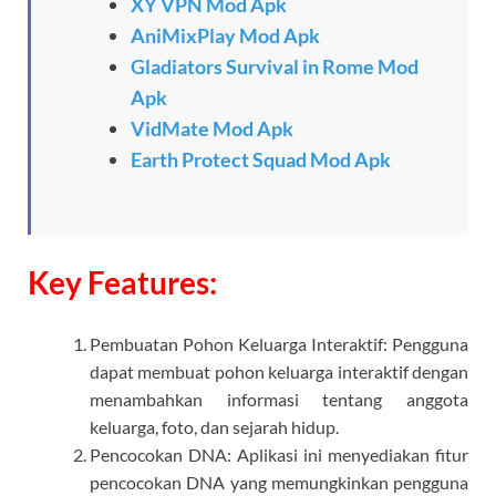
XY VPN Mod Apk
AniMixPlay Mod Apk
Gladiators Survival in Rome Mod
Apk
VidMate Mod Apk
Earth Protect Squad Mod Apk
Key Features:
Pembuatan Pohon Keluarga Interaktif: Pengguna
dapat membuat pohon keluarga interaktif dengan
menambahkan informasi tentang anggota
keluarga, foto, dan sejarah hidup.
Pencocokan DNA: Aplikasi ini menyediakan fitur
pencocokan DNA yang memungkinkan pengguna