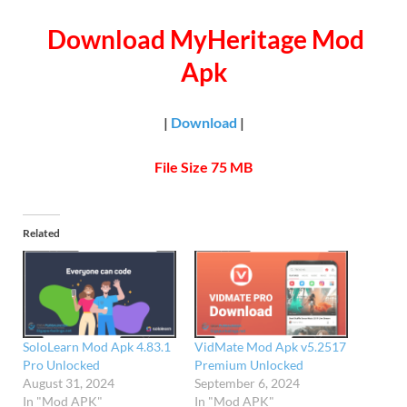
Download MyHeritage Mod
Apk
|
Download
|
File Size 75 MB
Related
SoloLearn Mod Apk 4.83.1
VidMate Mod Apk v5.2517
Pro Unlocked
Premium Unlocked
August 31, 2024
September 6, 2024
In "Mod APK"
In "Mod APK"