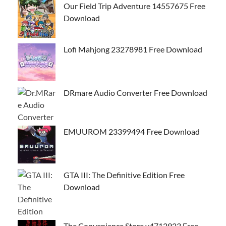
Our Field Trip Adventure 14557675 Free
Download
Lofi Mahjong 23278981 Free Download
DRmare Audio Converter Free Download
EMUUROM 23399494 Free Download
GTA III: The Definitive Edition Free
Download
The Convenience Store v4712923 Free