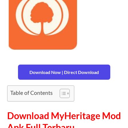
Download Now | Direct Download
Table of Contents
Download MyHeritage Mod
Apk Full Terbaru