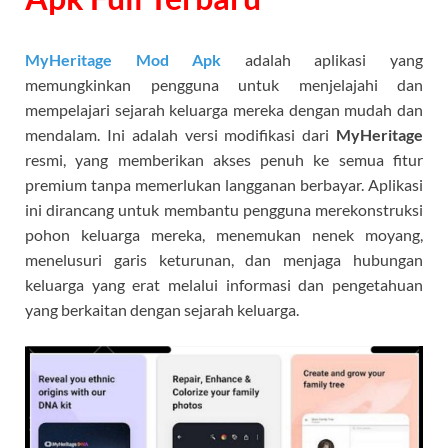
MyHeritage Mod Apk
adalah aplikasi yang
memungkinkan pengguna untuk menjelajahi dan
mempelajari sejarah keluarga mereka dengan mudah dan
mendalam. Ini adalah versi modifikasi dari
MyHeritage
resmi, yang memberikan akses penuh ke semua fitur
premium tanpa memerlukan langganan berbayar. Aplikasi
ini dirancang untuk membantu pengguna merekonstruksi
pohon keluarga mereka, menemukan nenek moyang,
menelusuri garis keturunan, dan menjaga hubungan
keluarga yang erat melalui informasi dan pengetahuan
yang berkaitan dengan sejarah keluarga.