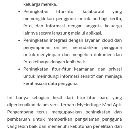
keluarga mereka.
Peningkatan fitur-fitur kolaboratif yang
memungkinkan pengguna untuk berbagi cerita,
foto, dan informasi dengan anggota keluarga
lainnya secara langsung melalui aplikasi.
Peningkatan integrasi dengan layanan cloud dan
penyimpanan online, memudahkan pengguna
untuk menyimpan dan mengelola dokumen dan
foto keluarga dengan lebih baik.
Peningkatan fitur-fitur keamanan dan privasi
untuk melindungi informasi sensitif dan menjaga
kerahasiaan data pengguna.
Ini hanya sebagian kecil dari fitur-fitur baru yang
diperkenalkan dalam versi terbaru MyHeritage Mod Apk.
Pengembang terus mengupayakan peningkatan dan
pembaruan untuk memberikan pengalaman pengguna
yang lebih baik dan memenuhi kebutuhan penelitian dan