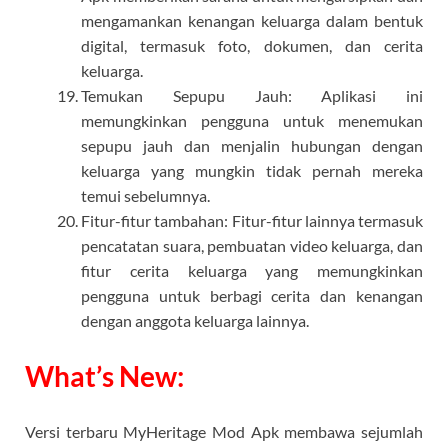
mengamankan kenangan keluarga dalam bentuk
digital, termasuk foto, dokumen, dan cerita
keluarga.
Temukan Sepupu Jauh: Aplikasi ini
memungkinkan pengguna untuk menemukan
sepupu jauh dan menjalin hubungan dengan
keluarga yang mungkin tidak pernah mereka
temui sebelumnya.
Fitur-fitur tambahan: Fitur-fitur lainnya termasuk
pencatatan suara, pembuatan video keluarga, dan
fitur cerita keluarga yang memungkinkan
pengguna untuk berbagi cerita dan kenangan
dengan anggota keluarga lainnya.
What’s New:
Versi terbaru MyHeritage Mod Apk membawa sejumlah