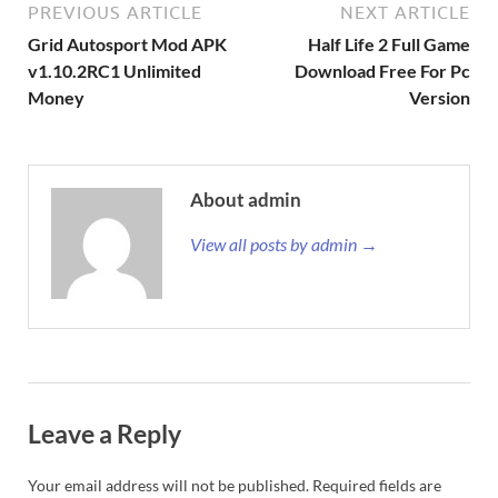
PREVIOUS ARTICLE
NEXT ARTICLE
Grid Autosport Mod APK
Half Life 2 Full Game
v1.10.2RC1 Unlimited
Download Free For Pc
Money
Version
About admin
View all posts by admin →
Leave a Reply
Your email address will not be published.
Required fields are