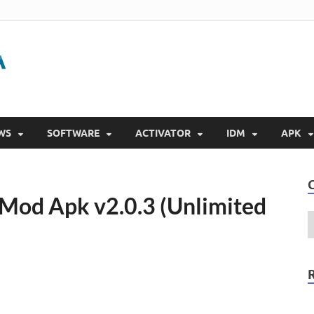
Gigapurbalingga
Download Software Gratis Full Version 2023
WS
SOFTWARE
ACTIVATOR
IDM
APK
 Mod Apk v2.0.3 (Unlimited