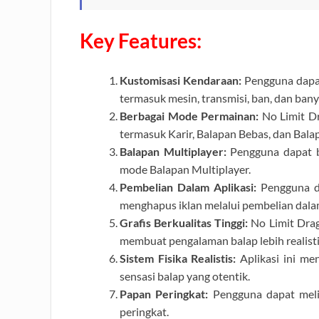
Key Features:
Kustomisasi Kendaraan:
Pengguna dapat
termasuk mesin, transmisi, ban, dan banya
Berbagai Mode Permainan:
No Limit D
termasuk Karir, Balapan Bebas, dan Bala
Balapan Multiplayer:
Pengguna dapat b
mode Balapan Multiplayer.
Pembelian Dalam Aplikasi:
Pengguna da
menghapus iklan melalui pembelian dalam
Grafis Berkualitas Tinggi:
No Limit Drag
membuat pengalaman balap lebih realist
Sistem Fisika Realistis:
Aplikasi ini me
sensasi balap yang otentik.
Papan Peringkat:
Pengguna dapat melih
peringkat.