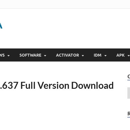
Gigapurbalingga
Download Software Gratis Full Version 2023
WS
SOFTWARE
ACTIVATOR
IDM
APK
7.637 Full Version Download