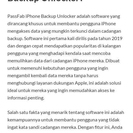
PassFab iPhone Backup Unlocker adalah software yang
dirancang khusus untuk membantu pengguna iPhone
mengakses data yang mungkin terkunci dalam cadangan
backup. Software ini pertama kali dirilis pada tahun 2019
dan dengan cepat mendapatkan popularitas di kalangan
pengguna yang menghadapi kendala saat mencoba
memulihkan data dari cadangan iPhone mereka. Dibuat
untuk memenuhi kebutuhan pengguna yang ingin
mengambil kembali data mereka tanpa harus
menghubungi layanan dukungan Apple, ini adalah solusi
ideal untuk mereka yang ingin memudahkan akses ke
informasi penting.
Salah satu fakta yang menarik tentang software ini adalah
kemampuannya untuk membantu pengguna yang tidak
ingat kata sandi cadangan mereka. Dengan fitur ini, Anda