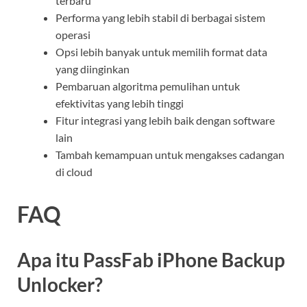
terbaru
Performa yang lebih stabil di berbagai sistem
operasi
Opsi lebih banyak untuk memilih format data
yang diinginkan
Pembaruan algoritma pemulihan untuk
efektivitas yang lebih tinggi
Fitur integrasi yang lebih baik dengan software
lain
Tambah kemampuan untuk mengakses cadangan
di cloud
FAQ
Apa itu PassFab iPhone Backup
Unlocker?