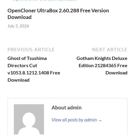
OpenCloner UltraBox 2.60.288 Free Version
Download
July 3, 2026
PREVIOUS ARTICLE
NEXT ARTICLE
Ghost of Tsushima
Gotham Knights Deluxe
Directors Cut
Edition 21284365 Free
v1053.8.1212.1408 Free
Download
Download
About admin
View all posts by admin →