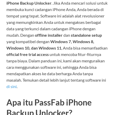
iPhone Backup Unlocker
. Jika Anda mencari solusi untuk
membuka kunci cadangan iPhone Anda, Anda berada di
tempat yang tepat. Software ini adalah alat revolusioner
yang memungkinkan Anda untuk mengakses berbagai
data yang terkunci dalam cadangan iPhone dengan
mudah. Dengan
offline installer
dan
standalone setup
yang kompatibel dengan
Windows 7, Windows 8,
Windows 10, dan Windows 11
, Anda bisa memanfaatkan
official free trial access
untuk mencoba fitur-fiturnya
tanpa biaya. Dalam panduan ini, kami akan menguraikan
cara menggunakan software ini, sehingga Anda bisa
mendapatkan akses ke data berharga Anda tanpa
masalah. Temukan detail lebih lanjut tentang software ini
di sini
.
Apa itu PassFab iPhone
Backup Unlocker?