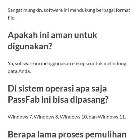
Sangat mungkin, software ini mendukung berbagai format
file.
Apakah ini aman untuk
digunakan?
Ya, software ini menggunakan enkripsi untuk melindungi
data Anda.
Di sistem operasi apa saja
PassFab ini bisa dipasang?
Windows 7, Windows 8, Windows 10, dan Windows 11.
Berapa lama proses pemulihan