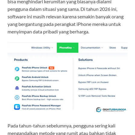
bisa menghindari kerumitan yang biasanya dialami
pengguna dalam situasi yang sama. Di tahun 2026 ini,
software ini masih relevan karena semakin banyak orang
yang bergantung pada perangkat iPhone mereka untuk
menyimpan data pribadi yang berharga.
Pada tahun-tahun sebelumnya, pengguna sering kali
mengandalkan metode yang rumit atau bahkan tidak