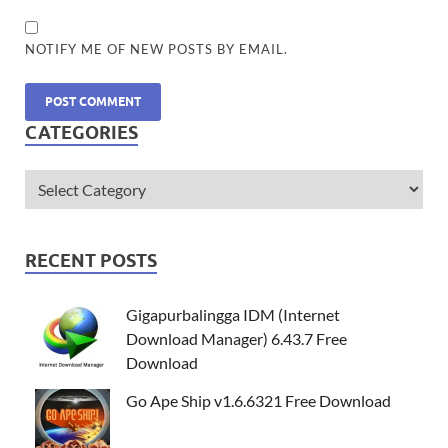
NOTIFY ME OF NEW POSTS BY EMAIL.
CATEGORIES
RECENT POSTS
Gigapurbalingga IDM (Internet
Download Manager) 6.43.7 Free
Download
Go Ape Ship v1.6.6321 Free Download