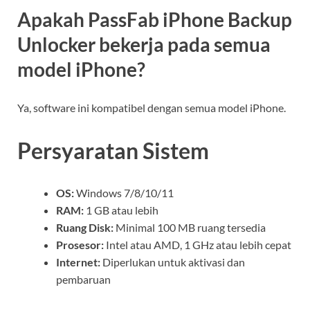
Apakah PassFab iPhone Backup
Unlocker bekerja pada semua
model iPhone?
Ya, software ini kompatibel dengan semua model iPhone.
Persyaratan Sistem
OS:
Windows 7/8/10/11
RAM:
1 GB atau lebih
Ruang Disk:
Minimal 100 MB ruang tersedia
Prosesor:
Intel atau AMD, 1 GHz atau lebih cepat
Internet:
Diperlukan untuk aktivasi dan
pembaruan