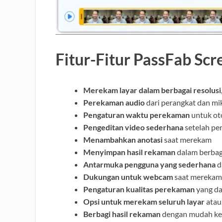
Fitur-Fitur PassFab Sc
Merekam layar dalam berbagai resolusi
Perekaman audio
dari perangkat dan mi
Pengaturan waktu perekaman
untuk ot
Pengeditan video sederhana
setelah p
Menambahkan anotasi
saat merekam
Menyimpan hasil rekaman
dalam berbag
Antarmuka pengguna yang sederhana
d
Dukungan untuk webcam
saat merekam
Pengaturan kualitas perekaman
yang da
Opsi untuk merekam seluruh layar
atau
Berbagi hasil rekaman
dengan mudah ke 