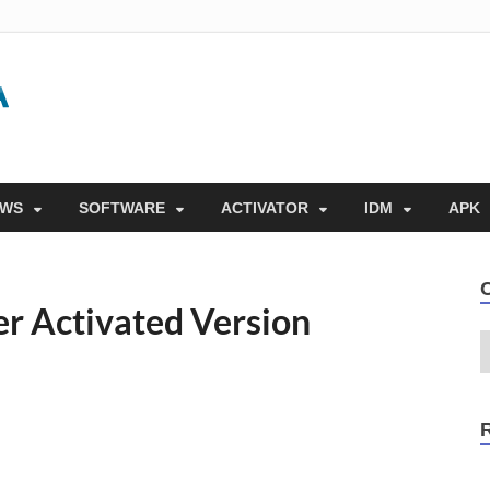
Gigapurbalingga
Download Software Gratis Full Version 2023
OWS
SOFTWARE
ACTIVATOR
IDM
APK
r Activated Version