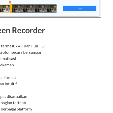
reen Recorder
, termasuk 4K dan Full HD
krofon secara bersamaan
omatisasi
erekaman
ai format
an intuitif
pat disesuaikan
 bagian tertentu
berbagai platform