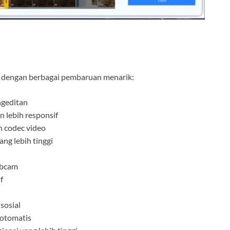
ir dengan berbagai pembaruan menarik:
ngeditan
 lebih responsif
n codec video
ng lebih tinggi
ebcam
f
sosial
 otomatis