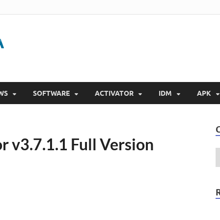
Gigapurbalingga
Download Software Gratis Full Version 2023
WS
SOFTWARE
ACTIVATOR
IDM
APK
 v3.7.1.1 Full Version