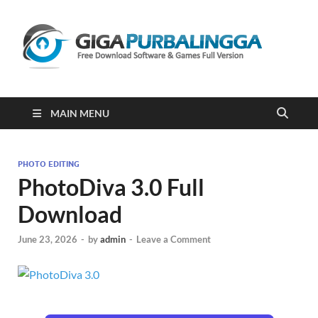
Gi
Downloa
Software
Gratis Fu
Version
2023
MAIN MENU
PHOTO EDITING
PhotoDiva 3.0 Full
Download
June 23, 2026
-
by
admin
-
Leave a Comment