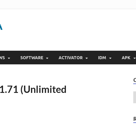
Gigapurbalingga
Download Software Gratis Full Version 2023
WS
SOFTWARE
ACTIVATOR
IDM
APK
1.71 (Unlimited