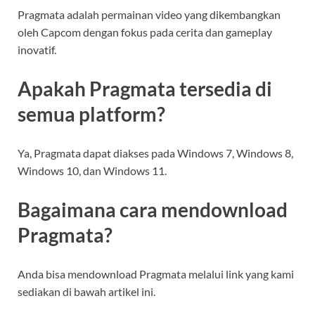
Pragmata adalah permainan video yang dikembangkan
oleh Capcom dengan fokus pada cerita dan gameplay
inovatif.
Apakah Pragmata tersedia di
semua platform?
Ya, Pragmata dapat diakses pada Windows 7, Windows 8,
Windows 10, dan Windows 11.
Bagaimana cara mendownload
Pragmata?
Anda bisa mendownload Pragmata melalui link yang kami
sediakan di bawah artikel ini.