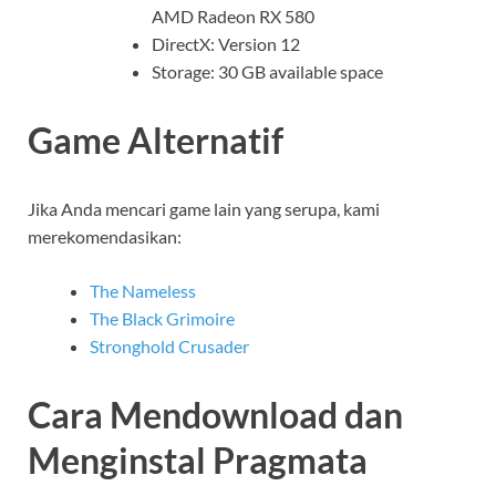
AMD Radeon RX 580
DirectX: Version 12
Storage: 30 GB available space
Game Alternatif
Jika Anda mencari game lain yang serupa, kami
merekomendasikan:
The Nameless
The Black Grimoire
Stronghold Crusader
Cara Mendownload dan
Menginstal Pragmata