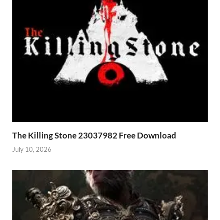
The Killing Stone 23037982 Free Download
July 10, 2026