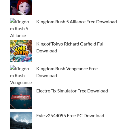
Kingdom Rush 5 Alliance Free Download
King of Tokyo Richard Garfield Full
Download
Kingdom Rush Vengeance Free
Download
ElectroFix Simulator Free Download
Evie v2544095 Free PC Download