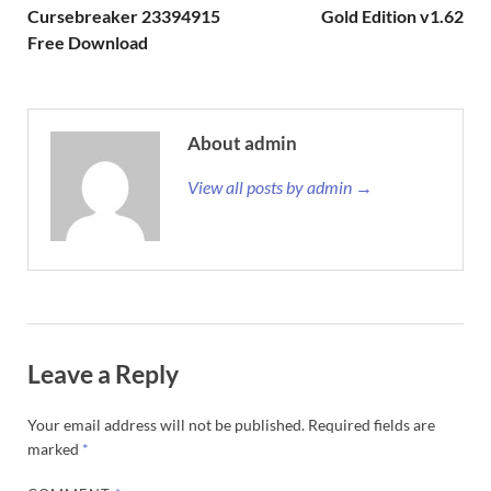
Cursebreaker 23394915
Gold Edition v1.62
Free Download
About admin
View all posts by admin →
Leave a Reply
Your email address will not be published.
Required fields are
marked
*