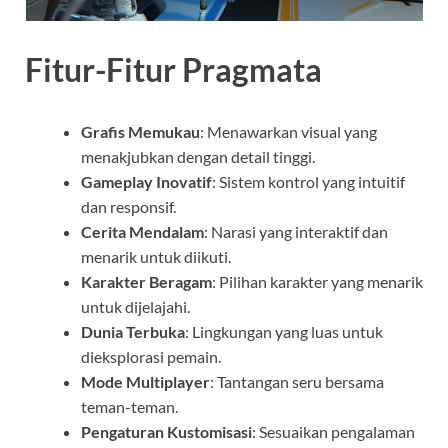
Fitur-Fitur Pragmata
Grafis Memukau
: Menawarkan visual yang
menakjubkan dengan detail tinggi.
Gameplay Inovatif
: Sistem kontrol yang intuitif
dan responsif.
Cerita Mendalam
: Narasi yang interaktif dan
menarik untuk diikuti.
Karakter Beragam
: Pilihan karakter yang menarik
untuk dijelajahi.
Dunia Terbuka
: Lingkungan yang luas untuk
dieksplorasi pemain.
Mode Multiplayer
: Tantangan seru bersama
teman-teman.
Pengaturan Kustomisasi
: Sesuaikan pengalaman