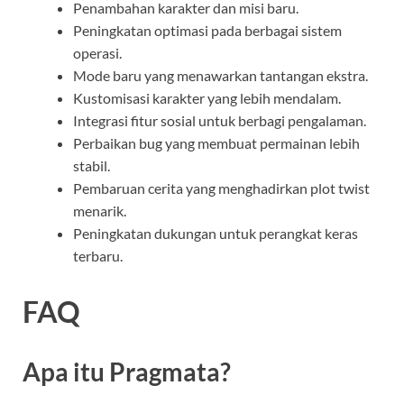
Penambahan karakter dan misi baru.
Peningkatan optimasi pada berbagai sistem
operasi.
Mode baru yang menawarkan tantangan ekstra.
Kustomisasi karakter yang lebih mendalam.
Integrasi fitur sosial untuk berbagi pengalaman.
Perbaikan bug yang membuat permainan lebih
stabil.
Pembaruan cerita yang menghadirkan plot twist
menarik.
Peningkatan dukungan untuk perangkat keras
terbaru.
FAQ
Apa itu Pragmata?