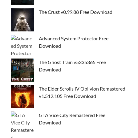
The Crust v0.99.88 Free Download
Advanced System Protector Free
Download
The Ghost Train v5335365 Free
Download
The Elder Scrolls IV Oblivion Remastered
v1.512.105 Free Download
GTA Vice City Remastered Free
Download