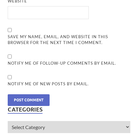
WEBSITE
SAVE MY NAME, EMAIL, AND WEBSITE IN THIS
BROWSER FOR THE NEXT TIME I COMMENT.
NOTIFY ME OF FOLLOW-UP COMMENTS BY EMAIL.
NOTIFY ME OF NEW POSTS BY EMAIL.
CATEGORIES