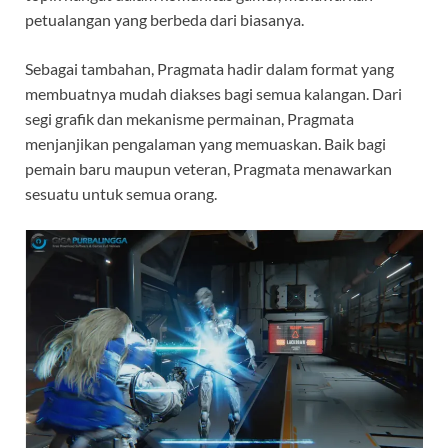
petualangan yang berbeda dari biasanya.
Sebagai tambahan, Pragmata hadir dalam format yang
membuatnya mudah diakses bagi semua kalangan. Dari
segi grafik dan mekanisme permainan, Pragmata
menjanjikan pengalaman yang memuaskan. Baik bagi
pemain baru maupun veteran, Pragmata menawarkan
sesuatu untuk semua orang.