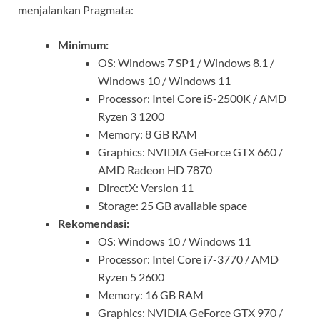
menjalankan Pragmata:
Minimum:
OS: Windows 7 SP1 / Windows 8.1 /
Windows 10 / Windows 11
Processor: Intel Core i5-2500K / AMD
Ryzen 3 1200
Memory: 8 GB RAM
Graphics: NVIDIA GeForce GTX 660 /
AMD Radeon HD 7870
DirectX: Version 11
Storage: 25 GB available space
Rekomendasi:
OS: Windows 10 / Windows 11
Processor: Intel Core i7-3770 / AMD
Ryzen 5 2600
Memory: 16 GB RAM
Graphics: NVIDIA GeForce GTX 970 /