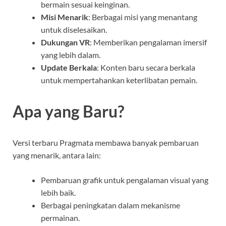
bermain sesuai keinginan.
Misi Menarik
: Berbagai misi yang menantang
untuk diselesaikan.
Dukungan VR
: Memberikan pengalaman imersif
yang lebih dalam.
Update Berkala
: Konten baru secara berkala
untuk mempertahankan keterlibatan pemain.
Apa yang Baru?
Versi terbaru Pragmata membawa banyak pembaruan
yang menarik, antara lain:
Pembaruan grafik untuk pengalaman visual yang
lebih baik.
Berbagai peningkatan dalam mekanisme
permainan.