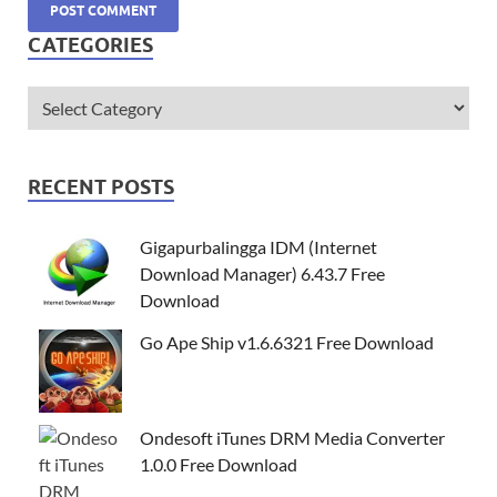
CATEGORIES
RECENT POSTS
Gigapurbalingga IDM (Internet
Download Manager) 6.43.7 Free
Download
Go Ape Ship v1.6.6321 Free Download
Ondesoft iTunes DRM Media Converter
1.0.0 Free Download