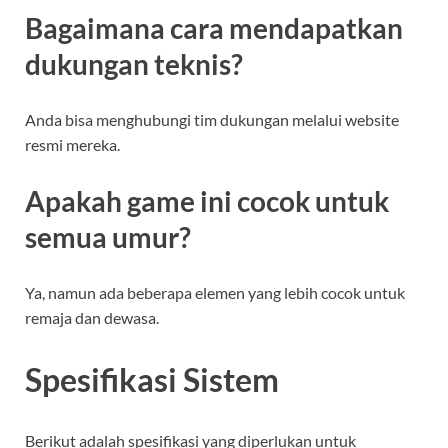
Bagaimana cara mendapatkan
dukungan teknis?
Anda bisa menghubungi tim dukungan melalui website
resmi mereka.
Apakah game ini cocok untuk
semua umur?
Ya, namun ada beberapa elemen yang lebih cocok untuk
remaja dan dewasa.
Spesifikasi Sistem
Berikut adalah spesifikasi yang diperlukan untuk