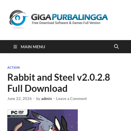
Gi
Downloa
Software
Gratis Fu
Version
2023
MAIN MENU
ACTION
Rabbit and Steel v2.0.2.8
Full Download
June 22, 2026
-
by
admin
-
Leave a Comment