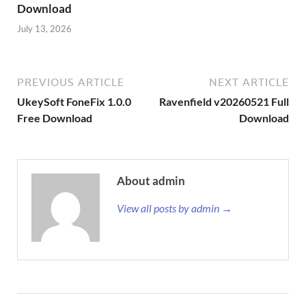
Download
July 13, 2026
PREVIOUS ARTICLE
NEXT ARTICLE
UkeySoft FoneFix 1.0.0
Ravenfield v20260521 Full
Free Download
Download
About admin
View all posts by admin →