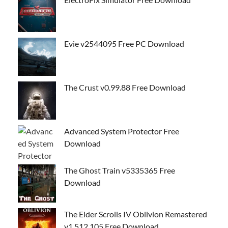
Evie v2544095 Free PC Download
The Crust v0.99.88 Free Download
Advanced System Protector Free
Download
The Ghost Train v5335365 Free
Download
The Elder Scrolls IV Oblivion Remastered
v1.512.105 Free Download