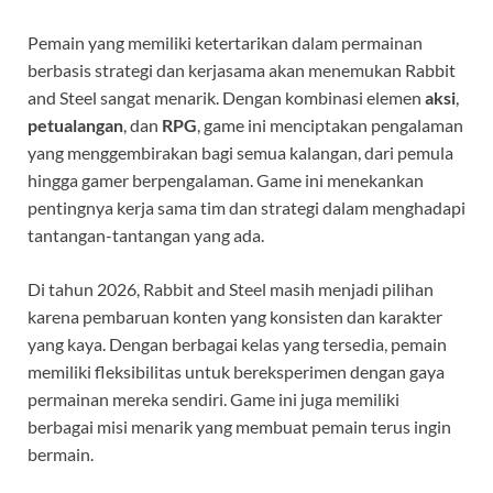
Pemain yang memiliki ketertarikan dalam permainan
berbasis strategi dan kerjasama akan menemukan Rabbit
and Steel sangat menarik. Dengan kombinasi elemen
aksi
,
petualangan
, dan
RPG
, game ini menciptakan pengalaman
yang menggembirakan bagi semua kalangan, dari pemula
hingga gamer berpengalaman. Game ini menekankan
pentingnya kerja sama tim dan strategi dalam menghadapi
tantangan-tantangan yang ada.
Di tahun 2026, Rabbit and Steel masih menjadi pilihan
karena pembaruan konten yang konsisten dan karakter
yang kaya. Dengan berbagai kelas yang tersedia, pemain
memiliki fleksibilitas untuk bereksperimen dengan gaya
permainan mereka sendiri. Game ini juga memiliki
berbagai misi menarik yang membuat pemain terus ingin
bermain.