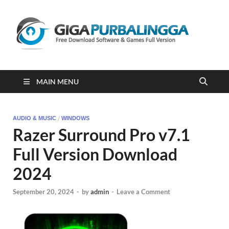
Gi
Downloa
Software
Gratis Fu
Version
2023
MAIN MENU
/
AUDIO & MUSIC
WINDOWS
Razer Surround Pro v7.1
Full Version Download
2024
September 20, 2024
-
by
admin
-
Leave a Comment