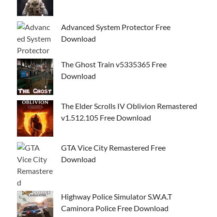
Advanced System Protector Free
Download
The Ghost Train v5335365 Free
Download
The Elder Scrolls IV Oblivion Remastered
v1.512.105 Free Download
GTA Vice City Remastered Free
Download
Highway Police Simulator S.W.A.T
Caminora Police Free Download