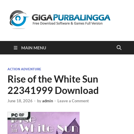
Gi
Downloa
Software
Gratis Fu
Version
2023
MAIN MENU
ACTION ADVENTURE
Rise of the White Sun
22341999 Download
June 18, 2026
-
by
admin
-
Leave a Comment