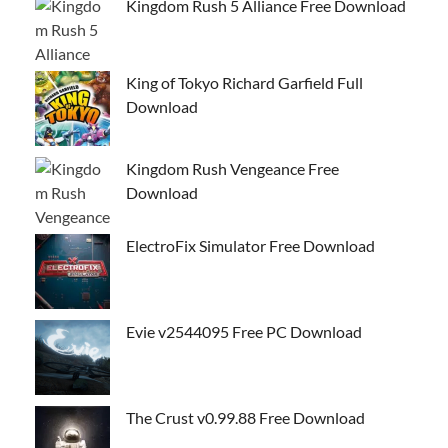
Kingdom Rush 5 Alliance Free Download
King of Tokyo Richard Garfield Full
Download
Kingdom Rush Vengeance Free
Download
ElectroFix Simulator Free Download
Evie v2544095 Free PC Download
The Crust v0.99.88 Free Download