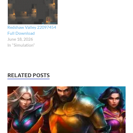
Redshaw Valley 22097454
Full Download
June 18, 2026
In "Simulation"
RELATED POSTS