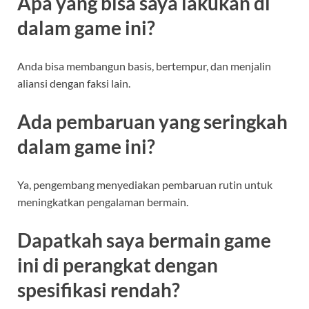
Apa yang bisa saya lakukan di
dalam game ini?
Anda bisa membangun basis, bertempur, dan menjalin
aliansi dengan faksi lain.
Ada pembaruan yang seringkah
dalam game ini?
Ya, pengembang menyediakan pembaruan rutin untuk
meningkatkan pengalaman bermain.
Dapatkah saya bermain game
ini di perangkat dengan
spesifikasi rendah?