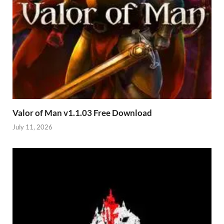
Valor of Man v1.1.03 Free Download
July 11, 2026