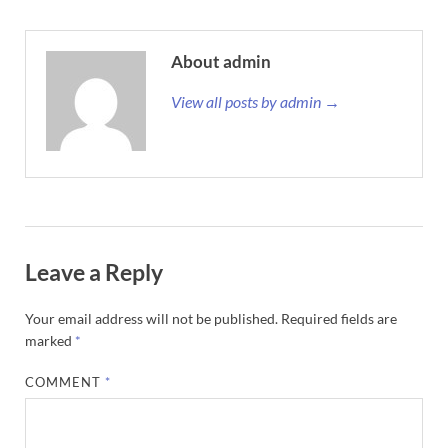
About admin
View all posts by admin →
Leave a Reply
Your email address will not be published.
Required fields are
marked
*
COMMENT
*