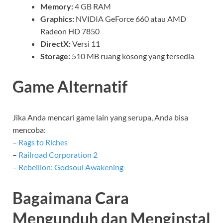
Memory:
4 GB RAM
Graphics:
NVIDIA GeForce 660 atau AMD
Radeon HD 7850
DirectX:
Versi 11
Storage:
510 MB ruang kosong yang tersedia
Game Alternatif
Jika Anda mencari game lain yang serupa, Anda bisa
mencoba:
–
Rags to Riches
–
Railroad Corporation 2
–
Rebellion: Godsoul Awakening
Bagaimana Cara
Mengunduh dan Menginstal