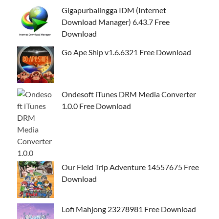
Gigapurbalingga IDM (Internet
Download Manager) 6.43.7 Free
Download
Go Ape Ship v1.6.6321 Free Download
Ondesoft iTunes DRM Media Converter
1.0.0 Free Download
Our Field Trip Adventure 14557675 Free
Download
Lofi Mahjong 23278981 Free Download