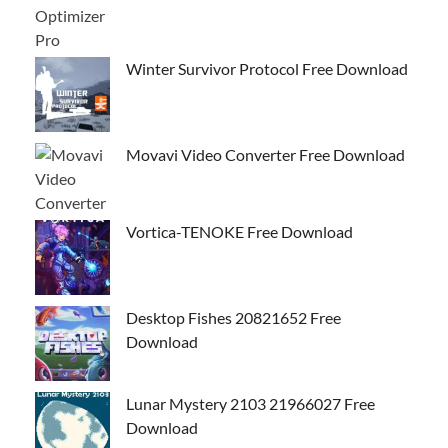
Winter Survivor Protocol Free Download
Movavi Video Converter Free Download
Vortica-TENOKE Free Download
Desktop Fishes 20821652 Free
Download
Lunar Mystery 2103 21966027 Free
Download