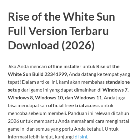
Rise of the White Sun
Full Version Terbaru
Download (2026)
Jika Anda mencari
offline installer
untuk
Rise of the
White Sun Build 22341999
, Anda datang ke tempat yang
tepat! Dalam artikel ini, kami akan membahas
standalone
setup
dari game ini yang dapat dimainkan di
Windows 7,
Windows 8, Windows 10, dan Windows 11
. Anda juga
bisa mendapatkan
official free trial access
untuk
mencoba sebelum membeli. Panduan ini relevan di tahun
2026 untuk membantu Anda memahami cara menginstal
game ini dan semua yang perlu Anda ketahui. Untuk
informasi lebih lanjut, kunjungi
di sini
.