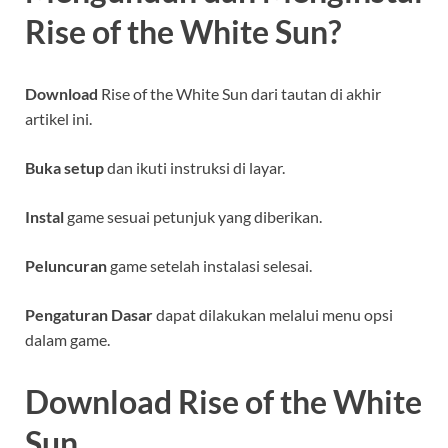
Rise of the White Sun?
Download
Rise of the White Sun dari tautan di akhir
artikel ini.
Buka setup
dan ikuti instruksi di layar.
Instal
game sesuai petunjuk yang diberikan.
Peluncuran
game setelah instalasi selesai.
Pengaturan Dasar
dapat dilakukan melalui menu opsi
dalam game.
Download Rise of the White
Sun