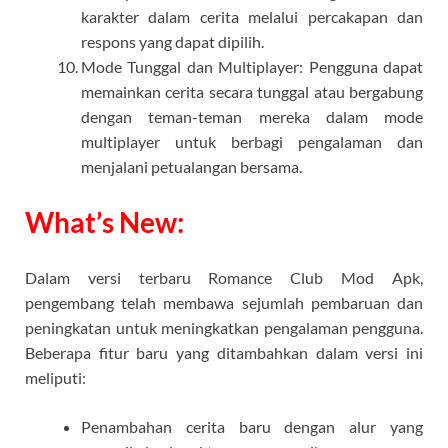
karakter dalam cerita melalui percakapan dan
respons yang dapat dipilih.
Mode Tunggal dan Multiplayer: Pengguna dapat
memainkan cerita secara tunggal atau bergabung
dengan teman-teman mereka dalam mode
multiplayer untuk berbagi pengalaman dan
menjalani petualangan bersama.
What’s New:
Dalam versi terbaru Romance Club Mod Apk,
pengembang telah membawa sejumlah pembaruan dan
peningkatan untuk meningkatkan pengalaman pengguna.
Beberapa fitur baru yang ditambahkan dalam versi ini
meliputi:
Penambahan cerita baru dengan alur yang