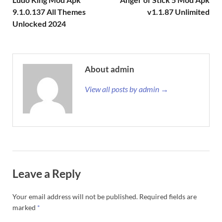
9.1.0.137 All Themes
v1.1.87 Unlimited
Unlocked 2024
About admin
View all posts by admin →
Leave a Reply
Your email address will not be published.
Required fields are
marked
*