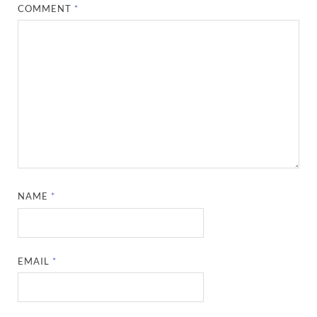
COMMENT
*
NAME
*
EMAIL
*