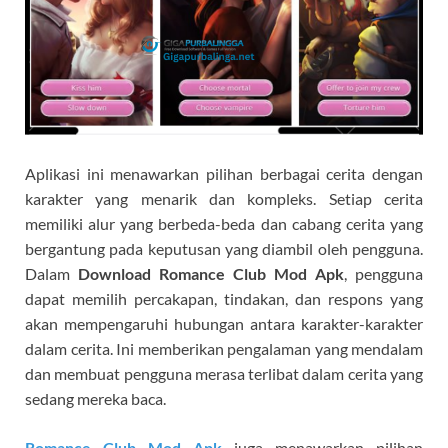
Aplikasi ini menawarkan pilihan berbagai cerita dengan
karakter yang menarik dan kompleks. Setiap cerita
memiliki alur yang berbeda-beda dan cabang cerita yang
bergantung pada keputusan yang diambil oleh pengguna.
Dalam
Download Romance Club Mod Apk
, pengguna
dapat memilih percakapan, tindakan, dan respons yang
akan mempengaruhi hubungan antara karakter-karakter
dalam cerita. Ini memberikan pengalaman yang mendalam
dan membuat pengguna merasa terlibat dalam cerita yang
sedang mereka baca.
Romance Club Mod Apk
juga menawarkan pilihan