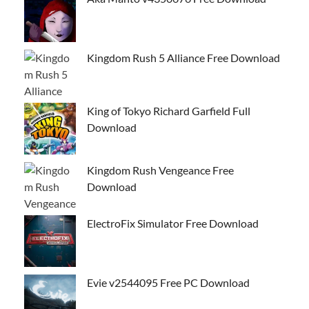
Kingdom Rush 5 Alliance Free Download
King of Tokyo Richard Garfield Full
Download
Kingdom Rush Vengeance Free
Download
ElectroFix Simulator Free Download
Evie v2544095 Free PC Download