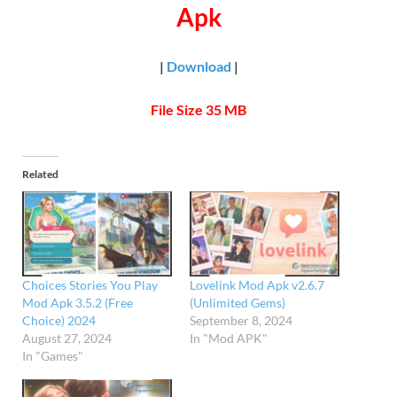
Apk
|
Download
|
File Size 35 MB
Related
Choices Stories You Play
Lovelink Mod Apk v2.6.7
Mod Apk 3.5.2 (Free
(Unlimited Gems)
Choice) 2024
September 8, 2024
August 27, 2024
In "Mod APK"
In "Games"