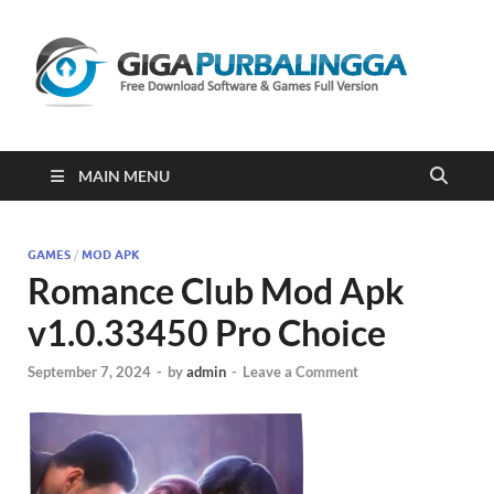
Gi
Downloa
Software
Gratis Fu
Version
2023
MAIN MENU
GAMES
/
MOD APK
Romance Club Mod Apk
v1.0.33450 Pro Choice
September 7, 2024
-
by
admin
-
Leave a Comment