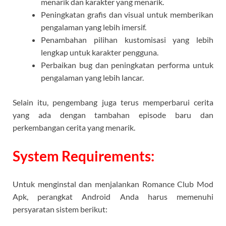
menarik dan karakter yang menarik.
Peningkatan grafis dan visual untuk memberikan
pengalaman yang lebih imersif.
Penambahan pilihan kustomisasi yang lebih
lengkap untuk karakter pengguna.
Perbaikan bug dan peningkatan performa untuk
pengalaman yang lebih lancar.
Selain itu, pengembang juga terus memperbarui cerita
yang ada dengan tambahan episode baru dan
perkembangan cerita yang menarik.
System Requirements:
Untuk menginstal dan menjalankan Romance Club Mod
Apk, perangkat Android Anda harus memenuhi
persyaratan sistem berikut: