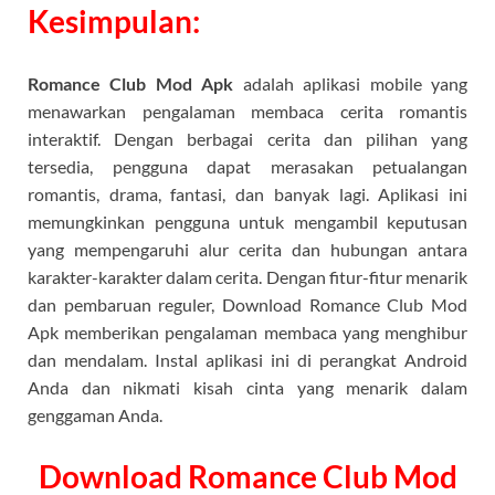
Kesimpulan:
Romance Club Mod Apk
adalah aplikasi mobile yang
menawarkan pengalaman membaca cerita romantis
interaktif. Dengan berbagai cerita dan pilihan yang
tersedia, pengguna dapat merasakan petualangan
romantis, drama, fantasi, dan banyak lagi. Aplikasi ini
memungkinkan pengguna untuk mengambil keputusan
yang mempengaruhi alur cerita dan hubungan antara
karakter-karakter dalam cerita. Dengan fitur-fitur menarik
dan pembaruan reguler, Download Romance Club Mod
Apk memberikan pengalaman membaca yang menghibur
dan mendalam. Instal aplikasi ini di perangkat Android
Anda dan nikmati kisah cinta yang menarik dalam
genggaman Anda.
Download Romance Club Mod