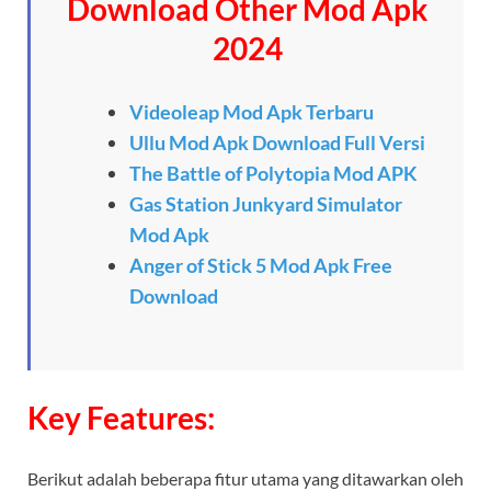
Download Other Mod Apk
2024
Videoleap Mod Apk Terbaru
Ullu Mod Apk Download Full Versi
The Battle of Polytopia Mod APK
Gas Station Junkyard Simulator
Mod Apk
Anger of Stick 5 Mod Apk Free
Download
Key Features:
Berikut adalah beberapa fitur utama yang ditawarkan oleh