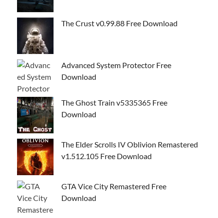
The Crust v0.99.88 Free Download
Advanced System Protector Free
Download
The Ghost Train v5335365 Free
Download
The Elder Scrolls IV Oblivion Remastered
v1.512.105 Free Download
GTA Vice City Remastered Free
Download