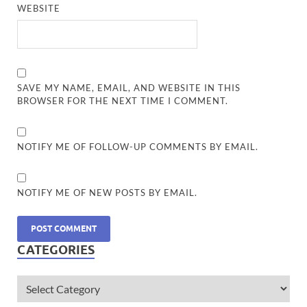
WEBSITE
SAVE MY NAME, EMAIL, AND WEBSITE IN THIS
BROWSER FOR THE NEXT TIME I COMMENT.
NOTIFY ME OF FOLLOW-UP COMMENTS BY EMAIL.
NOTIFY ME OF NEW POSTS BY EMAIL.
CATEGORIES