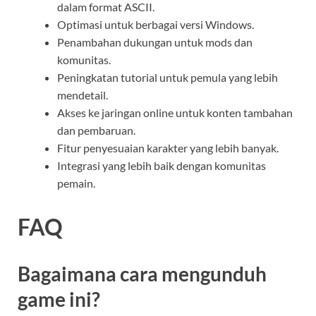
dalam format ASCII.
Optimasi untuk berbagai versi Windows.
Penambahan dukungan untuk mods dan
komunitas.
Peningkatan tutorial untuk pemula yang lebih
mendetail.
Akses ke jaringan online untuk konten tambahan
dan pembaruan.
Fitur penyesuaian karakter yang lebih banyak.
Integrasi yang lebih baik dengan komunitas
pemain.
FAQ
Bagaimana cara mengunduh
game ini?