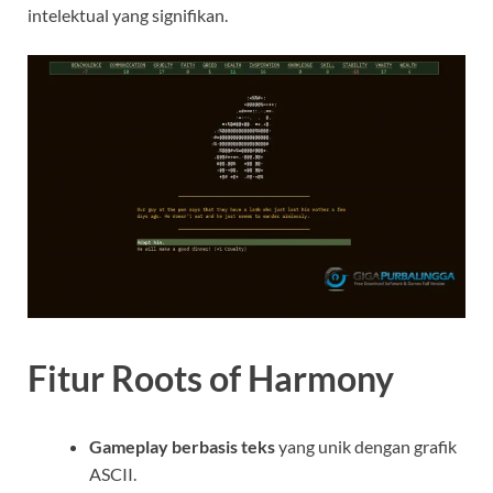
intelektual yang signifikan.
Fitur Roots of Harmony
Gameplay berbasis teks
yang unik dengan grafik
ASCII.