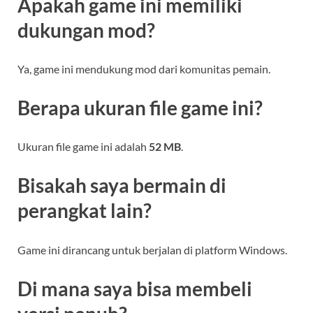
Apakah game ini memiliki
dukungan mod?
Ya, game ini mendukung mod dari komunitas pemain.
Berapa ukuran file game ini?
Ukuran file game ini adalah
52 MB
.
Bisakah saya bermain di
perangkat lain?
Game ini dirancang untuk berjalan di platform Windows.
Di mana saya bisa membeli