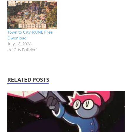
Town to City-RUNE Free
Dwonload
July 13, 2026
In "City Builder"
RELATED POSTS