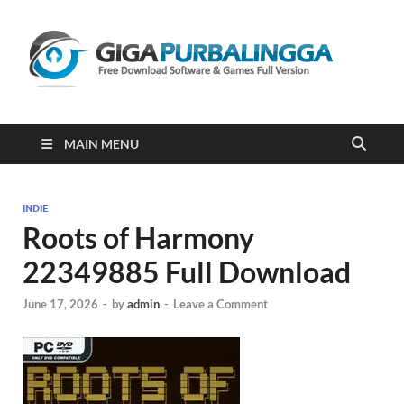
Gi
Downloa
Software
Gratis Fu
Version
2023
MAIN MENU
INDIE
Roots of Harmony
22349885 Full Download
June 17, 2026
-
by
admin
-
Leave a Comment