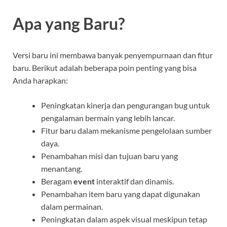
Apa yang Baru?
Versi baru ini membawa banyak penyempurnaan dan fitur
baru. Berikut adalah beberapa poin penting yang bisa
Anda harapkan:
Peningkatan kinerja dan pengurangan bug untuk
pengalaman bermain yang lebih lancar.
Fitur baru dalam mekanisme pengelolaan sumber
daya.
Penambahan misi dan tujuan baru yang
menantang.
Beragam
event
interaktif dan dinamis.
Penambahan item baru yang dapat digunakan
dalam permainan.
Peningkatan dalam aspek visual meskipun tetap