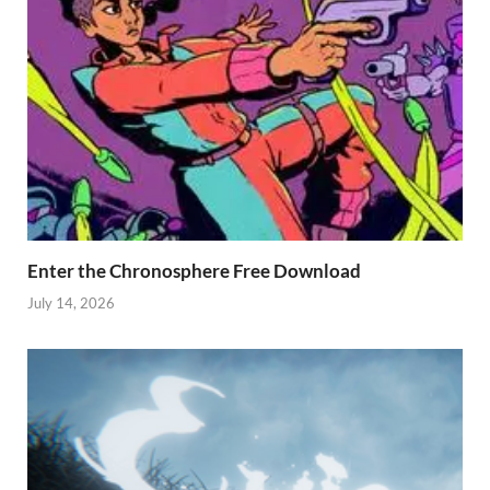
Enter the Chronosphere Free Download
July 14, 2026