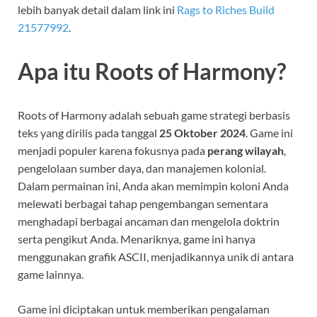
lebih banyak detail dalam link ini
Rags to Riches Build
21577992
.
Apa itu Roots of Harmony?
Roots of Harmony adalah sebuah game strategi berbasis
teks yang dirilis pada tanggal
25 Oktober 2024
. Game ini
menjadi populer karena fokusnya pada
perang wilayah
,
pengelolaan sumber daya, dan manajemen kolonial.
Dalam permainan ini, Anda akan memimpin koloni Anda
melewati berbagai tahap pengembangan sementara
menghadapi berbagai ancaman dan mengelola doktrin
serta pengikut Anda. Menariknya, game ini hanya
menggunakan grafik ASCII, menjadikannya unik di antara
game lainnya.
Game ini diciptakan untuk memberikan pengalaman