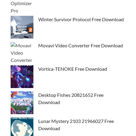
Winter Survivor Protocol Free Download
Movavi Video Converter Free Download
Vortica-TENOKE Free Download
Desktop Fishes 20821652 Free
Download
Lunar Mystery 2103 21966027 Free
Download