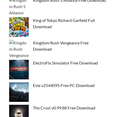
Kingdom Rush 5 Alliance Free Download
King of Tokyo Richard Garfield Full
Download
Kingdom Rush Vengeance Free
Download
ElectroFix Simulator Free Download
Evie v2544095 Free PC Download
The Crust v0.99.88 Free Download