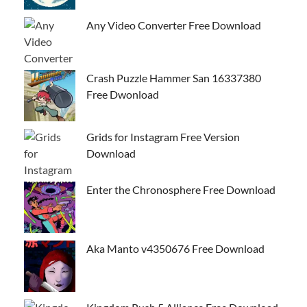
Any Video Converter Free Download
Crash Puzzle Hammer San 16337380
Free Dwonload
Grids for Instagram Free Version
Download
Enter the Chronosphere Free Download
Aka Manto v4350676 Free Download