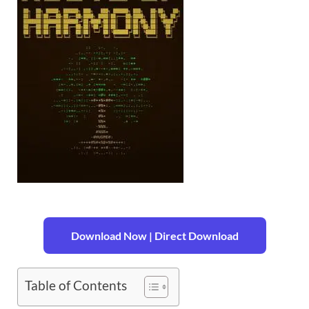
Download Now | Direct Download
Table of Contents