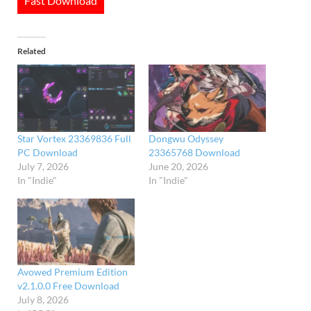
Fast Download
Related
Star Vortex 23369836 Full
Dongwu Odyssey
PC Download
23365768 Download
July 7, 2026
June 20, 2026
In "Indie"
In "Indie"
Avowed Premium Edition
v2.1.0.0 Free Download
July 8, 2026