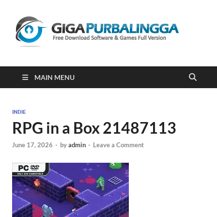
Gi
Downloa
Software
Gratis Fu
Version
2023
MAIN MENU
INDIE
RPG in a Box 21487113
June 17, 2026
-
by
admin
-
Leave a Comment