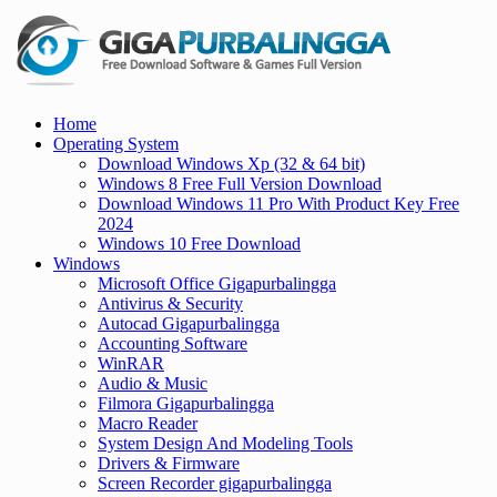
Skip
to
content
Gigapurbalingga
Home
Download Software Gratis Full Version 2023
Operating System
Download Windows Xp (32 & 64 bit)
Windows 8 Free Full Version Download
Download Windows 11 Pro With Product Key Free
2024
Windows 10 Free Download
Windows
Microsoft Office Gigapurbalingga
Antivirus & Security
Autocad Gigapurbalingga
Accounting Software
WinRAR
Audio & Music
Filmora Gigapurbalingga
Macro Reader
System Design And Modeling Tools
Drivers & Firmware
Screen Recorder gigapurbalingga