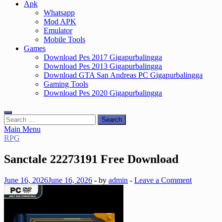
Apk
Whatsapp
Mod APK
Emulator
Mobile Tools
Games
Download Pes 2017 Gigapurbalingga
Download Pes 2013 Gigapurbalingga
Download GTA San Andreas PC Gigapurbalingga
Gaming Tools
Download Pes 2020 Gigapurbalingga
Search
for:
Main Menu
RPG
Sanctale 22273191 Free Download
June 16, 2026
June 16, 2026
-
by
admin
-
Leave a Comment