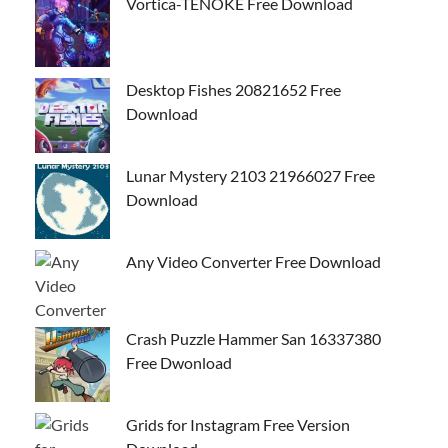
Vortica-TENOKE Free Download
Desktop Fishes 20821652 Free
Download
Lunar Mystery 2103 21966027 Free
Download
Any Video Converter Free Download
Crash Puzzle Hammer San 16337380
Free Dwonload
Grids for Instagram Free Version