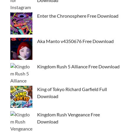
Download
Enter the Chronosphere Free Download
Aka Manto v4350676 Free Download
Kingdom Rush 5 Alliance Free Download
King of Tokyo Richard Garfield Full
Download
Kingdom Rush Vengeance Free
Download