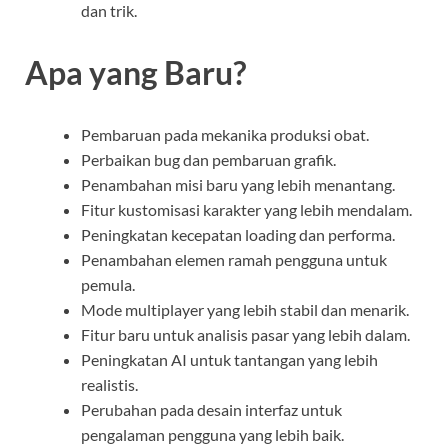
dan trik.
Apa yang Baru?
Pembaruan pada mekanika produksi obat.
Perbaikan bug dan pembaruan grafik.
Penambahan misi baru yang lebih menantang.
Fitur kustomisasi karakter yang lebih mendalam.
Peningkatan kecepatan loading dan performa.
Penambahan elemen ramah pengguna untuk
pemula.
Mode multiplayer yang lebih stabil dan menarik.
Fitur baru untuk analisis pasar yang lebih dalam.
Peningkatan AI untuk tantangan yang lebih
realistis.
Perubahan pada desain interfaz untuk
pengalaman pengguna yang lebih baik.