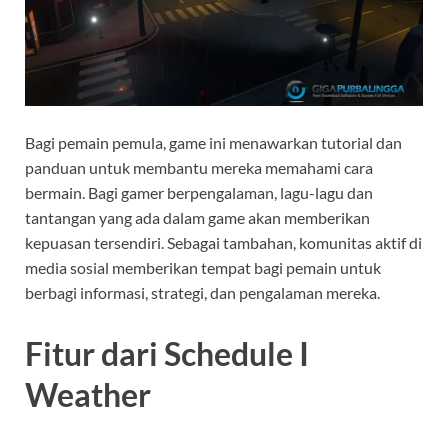
Bagi pemain pemula, game ini menawarkan tutorial dan
panduan untuk membantu mereka memahami cara
bermain. Bagi gamer berpengalaman, lagu-lagu dan
tantangan yang ada dalam game akan memberikan
kepuasan tersendiri. Sebagai tambahan, komunitas aktif di
media sosial memberikan tempat bagi pemain untuk
berbagi informasi, strategi, dan pengalaman mereka.
Fitur dari Schedule I
Weather