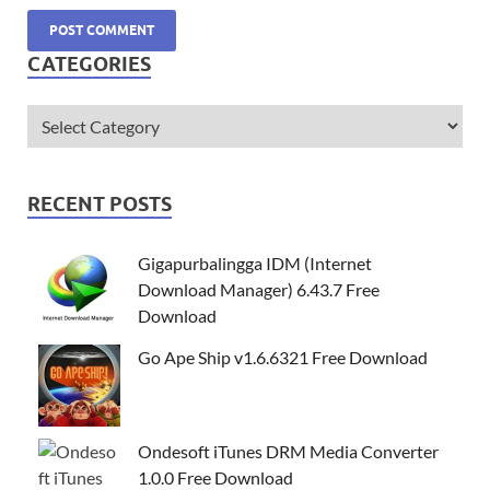
CATEGORIES
RECENT POSTS
Gigapurbalingga IDM (Internet
Download Manager) 6.43.7 Free
Download
Go Ape Ship v1.6.6321 Free Download
Ondesoft iTunes DRM Media Converter
1.0.0 Free Download