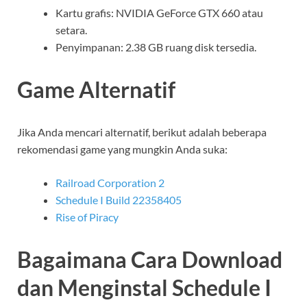
Kartu grafis: NVIDIA GeForce GTX 660 atau
setara.
Penyimpanan: 2.38 GB ruang disk tersedia.
Game Alternatif
Jika Anda mencari alternatif, berikut adalah beberapa
rekomendasi game yang mungkin Anda suka:
Railroad Corporation 2
Schedule I Build 22358405
Rise of Piracy
Bagaimana Cara Download
dan Menginstal Schedule I