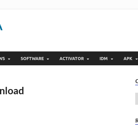
Gigapurbalingga
Download Software Gratis Full Version 2023
WS
SOFTWARE
ACTIVATOR
IDM
APK
wnload