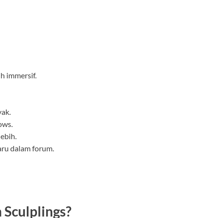
h immersif.
yak.
ows.
ebih.
aru dalam forum.
Sculplings?