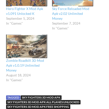
Hero Fighter X Mod Apk
Sky Force Reloaded Mod
v1.091 Unlocked K
Apk v2.02 Unlimited
September 5, 2024
Money
In "Games"
September 7, 2024
In "Games"
Zombie Roadkill 3D Mod
Apk v1.0.19 Unlimited
Money
August 18, 2024
In "Games"
TAGGED
SKY FIGHTERS 3D MOD APK
SKY FIGHTERS 3D MOD APK ALL PLANES UNLOCKED
SKY FIGHTERS 3D MOD APK FREE SHOPPING