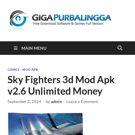
Gi
Downloa
Software
Gratis Fu
Version
2023
MAIN MENU
GAMES
/
MOD APK
Sky Fighters 3d Mod Apk
v2.6 Unlimited Money
September 2, 2024
-
by
admin
-
Leave a Comment