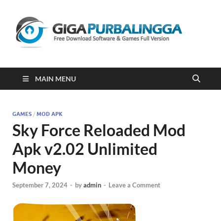
Gi
Downloa
Software
Gratis Fu
Version
2023
MAIN MENU
GAMES
/
MOD APK
Sky Force Reloaded Mod
Apk v2.02 Unlimited
Money
September 7, 2024
-
by
admin
-
Leave a Comment