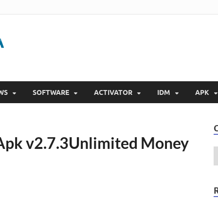
Gigapurbalingga
Download Software Gratis Full Version 2023
WS
SOFTWARE
ACTIVATOR
IDM
APK
Apk v2.7.3Unlimited Money