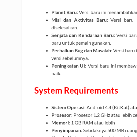
Planet Baru
: Versi baru ini menambahkan
Misi dan Aktivitas Baru
: Versi baru
diselesaikan.
Senjata dan Kendaraan Baru
: Versi ba
baru untuk pemain gunakan.
Perbaikan Bug dan Masalah
: Versi bar
versi sebelumnya.
Peningkatan UI
: Versi baru ini memba
baik.
System Requirements
Sistem Operasi
: Android 4.4 (KitKat) at
Prosesor
: Prosesor 1.2 GHz atau lebih c
Memori
: 1 GB RAM atau lebih
Penyimpanan
: Setidaknya 500 MB ruan