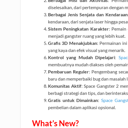
Berbagai Misi dan Aktivitas
: Permain
diselesaikan, dari pertempuran dengan 
Berbagai Jenis Senjata dan Kendaraan
kendaraan, dari senjata laser hingga pes
Sistem Peningkatan Karakter
: Pemain
menjadi gangster ruang yang lebih kuat.
Grafis 3D Menakjubkan
: Permainan in
yang kaya dan efek visual yang menarik.
Kontrol yang Mudah Dipelajari
:
Spac
membuatnya mudah diakses oleh pemain 
Pembaruan Reguler
: Pengembang seca
baru dan memperbaiki bug dan masalah l
Komunitas Aktif
: Space Gangster 2 mem
berbagi strategi dan tips, dan berinterak
Gratis untuk Dimainkan
:
Space Gangs
pembelian dalam aplikasi opsional.
What’s New?