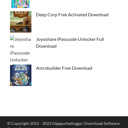
Deep Corp Free Activated Download
Joyoshare iPasscode Unlocker Full
Download
Astrobuilder Free Download
© Copyright 2012 - 2023 Gigapurbalingga | Download Software