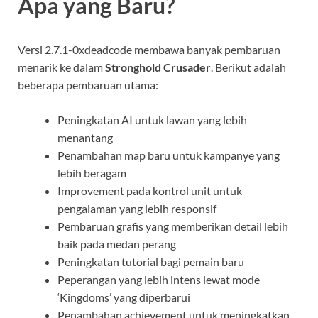
Apa yang Baru?
Versi 2.7.1-0xdeadcode membawa banyak pembaruan
menarik ke dalam
Stronghold Crusader
. Berikut adalah
beberapa pembaruan utama:
Peningkatan AI untuk lawan yang lebih
menantang
Penambahan map baru untuk kampanye yang
lebih beragam
Improvement pada kontrol unit untuk
pengalaman yang lebih responsif
Pembaruan grafis yang memberikan detail lebih
baik pada medan perang
Peningkatan tutorial bagi pemain baru
Peperangan yang lebih intens lewat mode
‘Kingdoms’ yang diperbarui
Penambahan achievement untuk meningkatkan