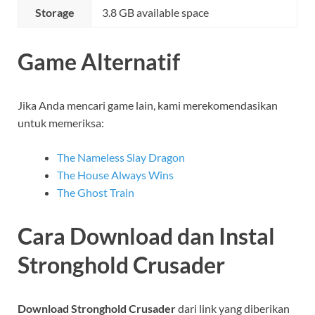
Storage
3.8 GB available space
Game Alternatif
Jika Anda mencari game lain, kami merekomendasikan
untuk memeriksa:
The Nameless Slay Dragon
The House Always Wins
The Ghost Train
Cara Download dan Instal
Stronghold Crusader
Download Stronghold Crusader
dari link yang diberikan