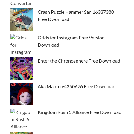
Crash Puzzle Hammer San 16337380
Free Dwonload
Grids for Instagram Free Version
Download
Enter the Chronosphere Free Download
Aka Manto v4350676 Free Download
Kingdom Rush 5 Alliance Free Download