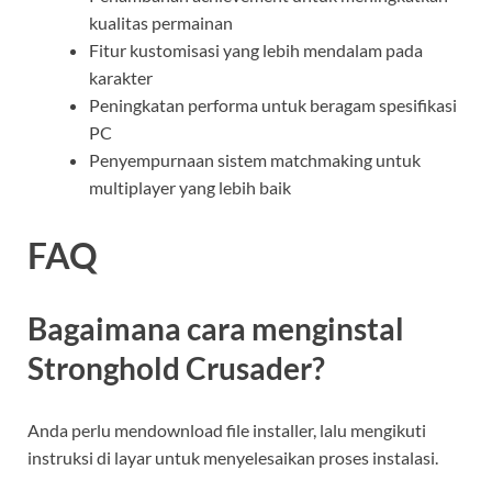
kualitas permainan
Fitur kustomisasi yang lebih mendalam pada
karakter
Peningkatan performa untuk beragam spesifikasi
PC
Penyempurnaan sistem matchmaking untuk
multiplayer yang lebih baik
FAQ
Bagaimana cara menginstal
Stronghold Crusader?
Anda perlu mendownload file installer, lalu mengikuti
instruksi di layar untuk menyelesaikan proses instalasi.