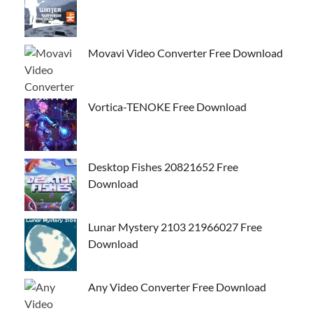
Movavi Video Converter Free Download
Vortica-TENOKE Free Download
Desktop Fishes 20821652 Free
Download
Lunar Mystery 2103 21966027 Free
Download
Any Video Converter Free Download