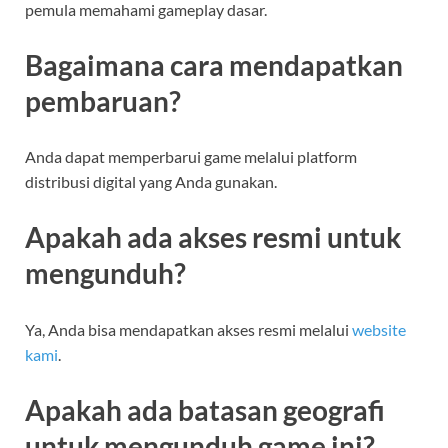
pemula memahami gameplay dasar.
Bagaimana cara mendapatkan
pembaruan?
Anda dapat memperbarui game melalui platform
distribusi digital yang Anda gunakan.
Apakah ada akses resmi untuk
mengunduh?
Ya, Anda bisa mendapatkan akses resmi melalui
website
kami
.
Apakah ada batasan geografi
untuk mengunduh game ini?