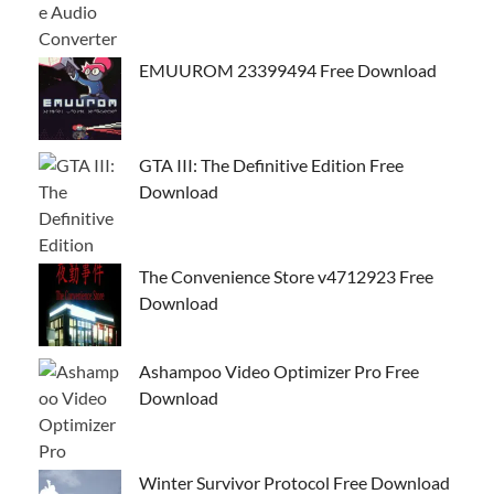
EMUUROM 23399494 Free Download
GTA III: The Definitive Edition Free
Download
The Convenience Store v4712923 Free
Download
Ashampoo Video Optimizer Pro Free
Download
Winter Survivor Protocol Free Download