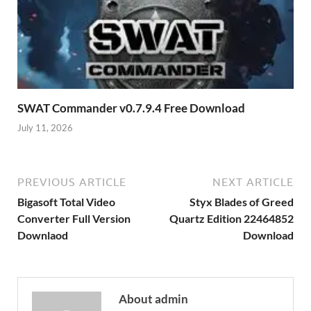
SWAT Commander v0.7.9.4 Free Download
July 11, 2026
PREVIOUS ARTICLE
NEXT ARTICLE
Bigasoft Total Video
Styx Blades of Greed
Converter Full Version
Quartz Edition 22464852
Downlaod
Download
About admin