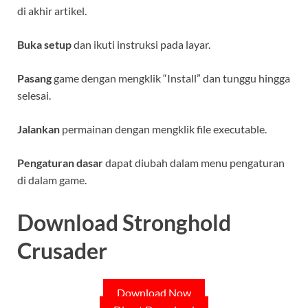
di akhir artikel.
Buka setup
dan ikuti instruksi pada layar.
Pasang
game dengan mengklik “Install” dan tunggu hingga
selesai.
Jalankan
permainan dengan mengklik file executable.
Pengaturan dasar
dapat diubah dalam menu pengaturan
di dalam game.
Download Stronghold
Crusader
Download Now