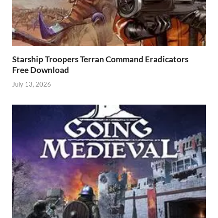
Starship Troopers Terran Command Eradicators
Free Download
July 13, 2026