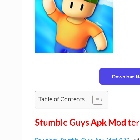
Download No
Table of Contents
Stumble Guys Apk Mod te
Download Stumble Guys Apk Mod 0.77
ad