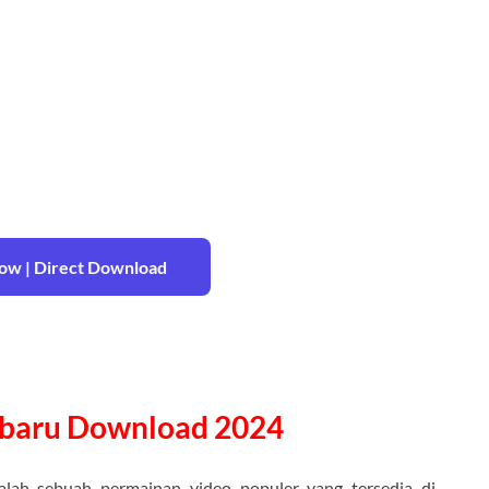
w | Direct Download
rbaru Download 2024
alah sebuah permainan video populer yang tersedia di