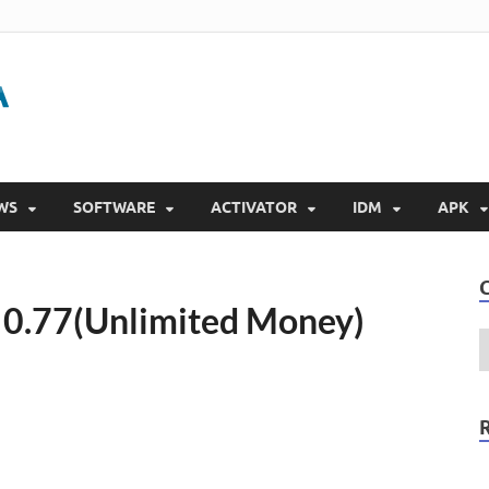
Gigapurbalingga
Download Software Gratis Full Version 2023
WS
SOFTWARE
ACTIVATOR
IDM
APK
0.77(Unlimited Money)