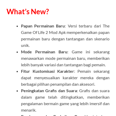
What’s New?
Papan Permainan Baru
: Versi terbaru dari The
Game Of Life 2 Mod Apk memperkenalkan papan
permainan baru dengan tantangan dan skenario
unik.
Mode Permainan Baru
: Game ini sekarang
menawarkan mode permainan baru, memberikan
lebih banyak variasi dan tantangan bagi pemain.
Fitur Kustomisasi Karakter
: Pemain sekarang
dapat menyesuaikan karakter mereka dengan
berbagai pilihan penampilan dan aksesori.
Peningkatan Grafis dan Suara
: Grafis dan suara
dalam game telah ditingkatkan, memberikan
pengalaman bermain game yang lebih imersif dan
menarik.