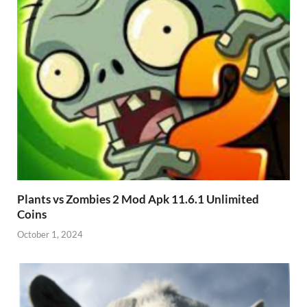
Plants vs Zombies 2 Mod Apk 11.6.1 Unlimited
Coins
October 1, 2024