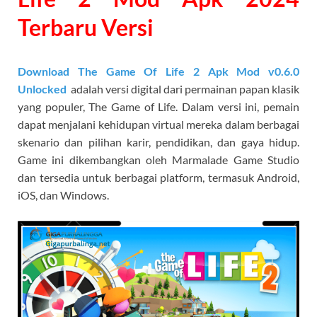
Terbaru Versi
Download The Game Of Life 2 Apk Mod v0.6.0
Unlocked
adalah versi digital dari permainan papan klasik
yang populer, The Game of Life. Dalam versi ini, pemain
dapat menjalani kehidupan virtual mereka dalam berbagai
skenario dan pilihan karir, pendidikan, dan gaya hidup.
Game ini dikembangkan oleh Marmalade Game Studio
dan tersedia untuk berbagai platform, termasuk Android,
iOS, dan Windows.