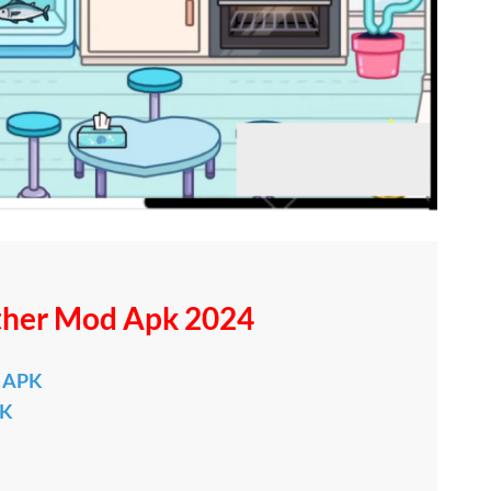
her Mod Apk 2024
d APK
PK