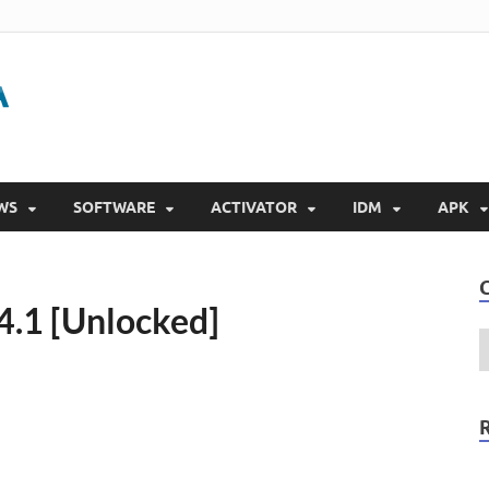
Gigapurbalingga
Download Software Gratis Full Version 2023
WS
SOFTWARE
ACTIVATOR
IDM
APK
4.1 [Unlocked]